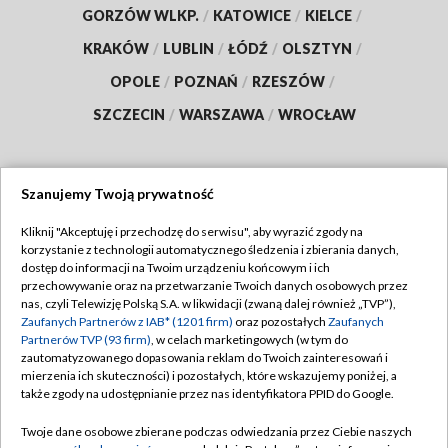
GORZÓW WLKP.
/
KATOWICE
/
KIELCE
/
KRAKÓW
/
LUBLIN
/
ŁÓDŹ
/
OLSZTYN
/
OPOLE
/
POZNAŃ
/
RZESZÓW
/
SZCZECIN
/
WARSZAWA
/
WROCŁAW
Szanujemy Twoją prywatność
Dołącz do nas:
Kliknij "Akceptuję i przechodzę do serwisu", aby wyrazić zgody na
korzystanie z technologii automatycznego śledzenia i zbierania danych,
TVP
dostęp do informacji na Twoim urządzeniu końcowym i ich
Abonament TVP
przechowywanie oraz na przetwarzanie Twoich danych osobowych przez
Regulamin TVP
nas, czyli Telewizję Polską S.A. w likwidacji (zwaną dalej również „TVP”),
Emisja w TVP
Polityka prywatności
Zaufanych Partnerów z IAB* (1201 firm)
oraz pozostałych
Zaufanych
Partnerów TVP (93 firm)
, w celach marketingowych (w tym do
Centrum informacji TVP
Moje zgody
zautomatyzowanego dopasowania reklam do Twoich zainteresowań i
mierzenia ich skuteczności) i pozostałych, które wskazujemy poniżej, a
Naziemna Telewizja Cyfrowa
Pomoc
także zgody na udostępnianie przez nas identyfikatora PPID do Google.
Sklep TVP
Biuro reklamy
Twoje dane osobowe zbierane podczas odwiedzania przez Ciebie naszych
Rada Programowa