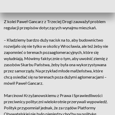
KPO, które natychmiast, jak dojdziemy do władzy, to
odblokujemy – mówiła polityk.
Z kolei Paweł Gancarz z Trzeciej Drogi zauważył problem
regulacji przepisów dotyczących wynajmu mieszkań.
– Kładziemy bardzo duży nacisk na to, aby budownictwo
rozwijało się nie tylko w okolicy Wrocławia, ale też żeby nie
zapomnieć o terenach pozaaglomeracyjnych, które się
wyludniają. Mówimy faktycznie o tym, aby uwolnić ziemię z
zasobów Skarbu Państwa, żeby była ona wykorzystywana
przez samorządy. Na przykład młode małżeństwa, które
chcą osiedlać się na terenach poza dużymi aglomeracjami –
mówił Paweł Gancarz.
Marcinowi Krzyżanowskiemu z Prawa i Sprawiedliwości
przeciwnicy polityczni wielokrotnie przerywali wypowiedź.
Polityk przypomniał jednak, że za rządów Platformy
Obywatelskiej nie było pieniędzy choćby na politykę