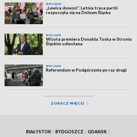
WROCŁAW
„Lewica dowozi”. Letnia trasa partii
rozpoczęła się na Dolnym Śląsku
WROCŁAW
Wizyta premiera Donalda Tuska w Stroniu
Śląskim odwołana
WROCŁAW
Referendum w Podgórzynie po raz drugi
ZOBACZ WIĘCEJ
BIAŁYSTOK
/
BYDGOSZCZ
/
GDAŃSK
/