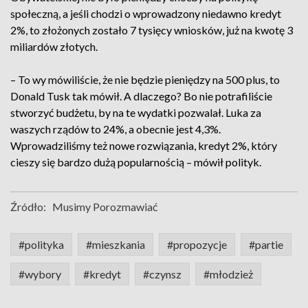
społeczną, a jeśli chodzi o wprowadzony niedawno kredyt
2%, to złożonych zostało 7 tysięcy wniosków, już na kwotę 3
miliardów złotych.
– To wy mówiliście, że nie będzie pieniędzy na 500 plus, to
Donald Tusk tak mówił. A dlaczego? Bo nie potrafiliście
stworzyć budżetu, by na te wydatki pozwalał. Luka za
waszych rządów to 24%, a obecnie jest 4,3%.
Wprowadziliśmy też nowe rozwiązania, kredyt 2%, który
cieszy się bardzo dużą popularnością – mówił polityk.
Źródło:
Musimy Porozmawiać
#polityka
#mieszkania
#propozycje
#partie
#wybory
#kredyt
#czynsz
#młodzież