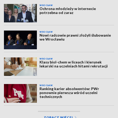
WROCŁAW
Ochrona młodzieży w internecie
potrzebna od zaraz
WROCŁAW
Nowi radcowie prawni złożyli ślubowanie
we Wrocławiu
WROCŁAW
Klasy biol-chem w liceach i kierunek
lekarski na uczelniach hitami rekrutacji
WROCŁAW
Ranking karier absolwentów: PWr
ponownie pierwsza wśród uczelni
technicznych
ZOBACZ WIĘCEJ