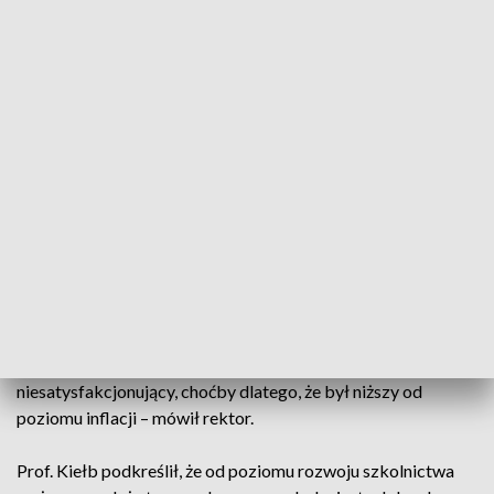
kryzys ekonomiczny i wzrost inflacji.
– Skutki tych zjawisk dotknęły boleśnie instytucje sektora
nauki i szkolnictwa wyższego (…), alarmującym przejawem
kryzysu stała się pauperyzacji inteligencji, co odczuło
zwłaszcza pokolenie najmłodszych pracowników naszych
uczelni. Fakt ten ma naturalnie związek z głębokim
niedoinwestowaniem instytucji szkolnictwa wyższego i nauki
– mówił prof. Kiełb.
Dodał, że m.in. działania środowiska naukowego
doprowadziły do – podwyższenia subwencji na rok 2023. –
To umożliwiło dokonanie na przełomie roku 2022 i 2023
regulacji płac, choć ich poziom okazał się daleko
niesatysfakcjonujący, choćby dlatego, że był niższy od
poziomu inflacji – mówił rektor.
Prof. Kiełb podkreślił, że od poziomu rozwoju szkolnictwa