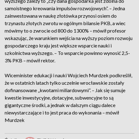
wyższego zależy to „czy dana gospodarka jest zdolna do
samoistnego kreowania impulsów rozwojowych”. – Jedna
zainwestowana w naukę złotówka przynosi osiem do
trzynastu złotych zwrotu w ogólnym bilansie PKB, a wiec
mówimy to o zwrocie od 800 do 1300% – mówił profesor
wskazując, że warunkiem wejścia na wyższy poziom rozwoju
gospodarczego kraju jest większe wsparcie nauki i
szkolnictwa wyższego. – To wsparcie powinno wynosić 2,5-
3% PKB – mówił rektor.
Wiceminister edukacji i nauki Wojciech Murdzek podkreślił,
że w ostatnich latach tylko uczelnie wrocławskie zostały
dofinansowane „kwotami miliardowymi”. – Jak się sumuje
kwestie inwestycyjne, dotacyjne, subwencyjne to są
gigantyczne środki, a jednak w dalszym ciągu dalece
niewystarczające i to jest praca do wykonania – mówił
Murdzek