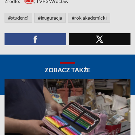
Źródło:
; TVP3 Wrocław
#studenci
#inuguracja
#rok akademicki
ZOBACZ TAKŻE