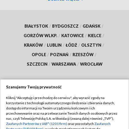
BIAŁYSTOK
/
BYDGOSZCZ
/
GDAŃSK
/
GORZÓW WLKP.
/
KATOWICE
/
KIELCE
/
KRAKÓW
/
LUBLIN
/
ŁÓDŹ
/
OLSZTYN
/
OPOLE
/
POZNAŃ
/
RZESZÓW
/
SZCZECIN
/
WARSZAWA
/
WROCŁAW
Szanujemy Twoją prywatność
Dołącz do nas:
Kliknij "Akceptuję i przechodzę do serwisu", aby wyrazić zgody na
korzystanie z technologii automatycznego śledzenia i zbierania danych,
TVP
dostęp do informacji na Twoim urządzeniu końcowym i ich
Abonament TVP
przechowywanie oraz na przetwarzanie Twoich danych osobowych przez
Regulamin TVP
nas, czyli Telewizję Polską S.A. w likwidacji (zwaną dalej również „TVP”),
Emisja w TVP
Polityka prywatności
Zaufanych Partnerów z IAB* (1201 firm)
oraz pozostałych
Zaufanych
Partnerów TVP (93 firm)
, w celach marketingowych (w tym do