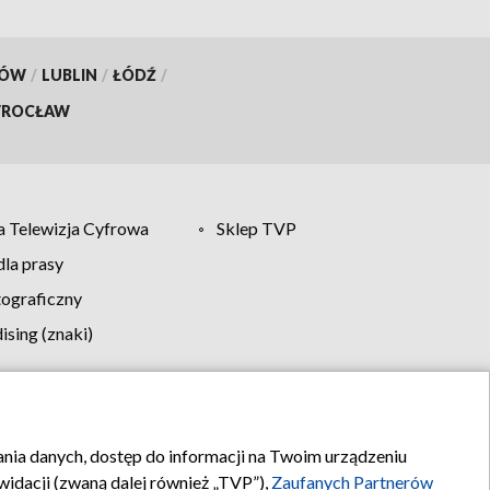
KÓW
/
LUBLIN
/
ŁÓDŹ
/
ROCŁAW
 Telewizja Cyfrowa
Sklep TVP
la prasy
tograficzny
sing (znaki)
klamy
Kontakt
rania danych, dostęp do informacji na Twoim urządzeniu
idacji (zwaną dalej również „TVP”),
Zaufanych Partnerów