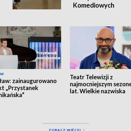
Komediowych
AW
Teatr Telewizji z
ław: zainaugurowano
najmocniejszym sezon
kt „Przystanek
lat. Wielkie nazwiska
ikańska”
ZOBACZ WIĘCEJ