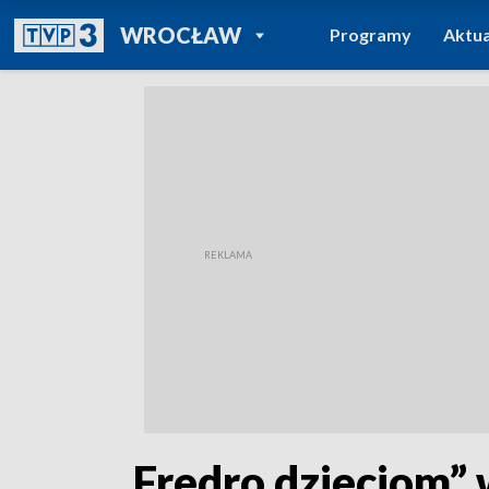
POWRÓT DO
WROCŁAW
Programy
Aktua
TVP REGIONY
„Fredro dzieciom”