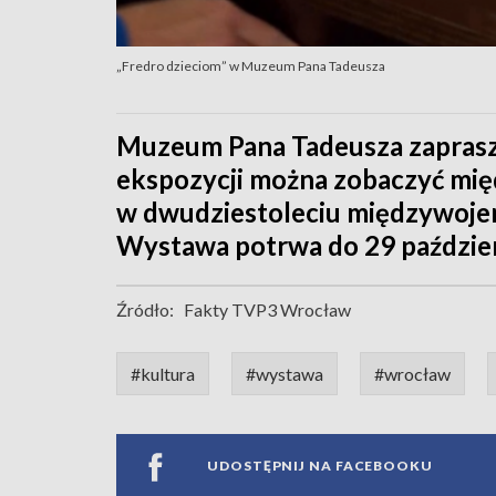
„Fredro dzieciom” w Muzeum Pana Tadeusza
Muzeum Pana Tadeusza zaprasza
ekspozycji można zobaczyć międ
w dwudziestoleciu międzywojenn
Wystawa potrwa do 29 paździer
Źródło:
Fakty TVP3 Wrocław
#kultura
#wystawa
#wrocław
UDOSTĘPNIJ NA FACEBOOKU