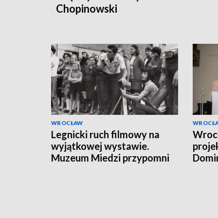
Chopinowski
WROCŁAW
WROCŁ
Legnicki ruch filmowy na
Wroc
wyjątkowej wystawie.
proje
Muzeum Miedzi przypomni
Domin
dorobek Juliana Zawiszy