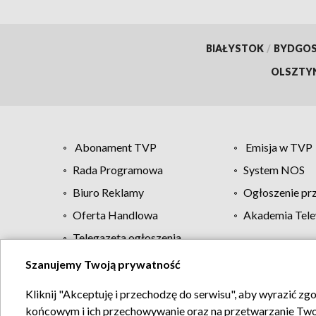
BIAŁYSTOK
/
BYDGO
OLSZTY
Abonament TVP
Emisja w TVP
Rada Programowa
System NOS
Biuro Reklamy
Ogłoszenie pr
Oferta Handlowa
Akademia Tele
Telegazeta ogłoszenia
Szanujemy Twoją prywatność
Regulamin TVP
Kliknij "Akceptuję i przechodzę do serwisu", aby wyrazić zg
końcowym i ich przechowywanie oraz na przetwarzanie Twoich