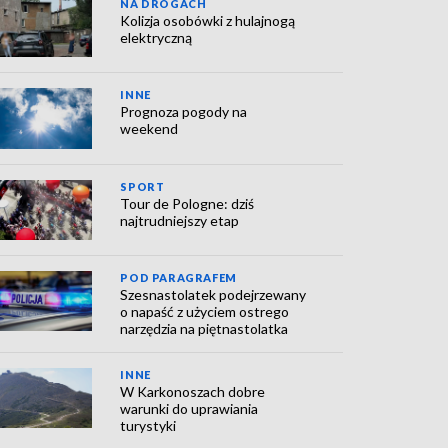
NA DROGACH
Kolizja osobówki z hulajnogą
elektryczną
INNE
Prognoza pogody na
weekend
SPORT
Tour de Pologne: dziś
najtrudniejszy etap
POD PARAGRAFEM
Szesnastolatek podejrzewany
o napaść z użyciem ostrego
narzędzia na piętnastolatka
INNE
W Karkonoszach dobre
warunki do uprawiania
turystyki