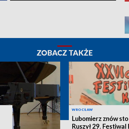
ZOBACZ TAKŻE
WROCŁAW
Lubomierz znów stol
Ruszył 29. Festiwal