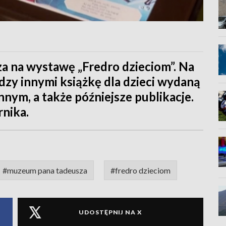
 na wystawę „Fredro dzieciom”. Na
zy innymi książkę dla dzieci wydaną
ym, a także późniejsze publikacje.
nika.
#muzeum pana tadeusza
#fredro dzieciom
UDOSTĘPNIJ NA X