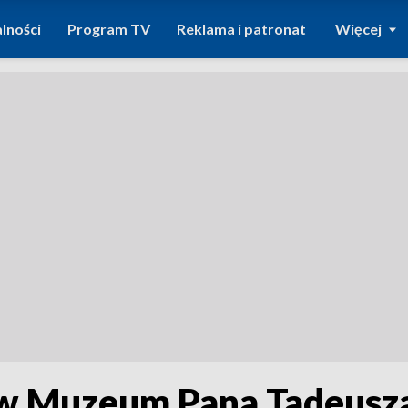
lności
Program TV
Reklama i patronat
Więcej
 w Muzeum Pana Tadeusz