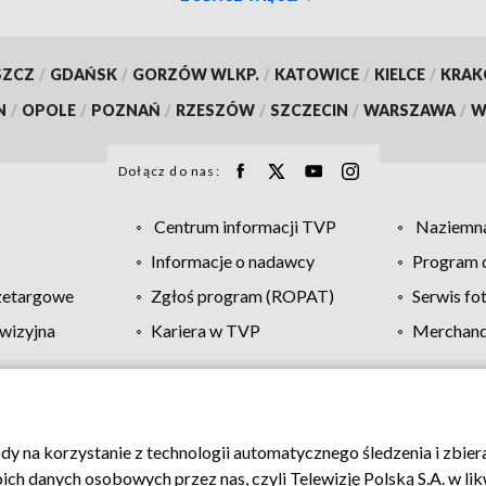
SZCZ
/
GDAŃSK
/
GORZÓW WLKP.
/
KATOWICE
/
KIELCE
/
KRA
N
/
OPOLE
/
POZNAŃ
/
RZESZÓW
/
SZCZECIN
/
WARSZAWA
/
W
Dołącz do nas:
Centrum informacji TVP
Naziemna
Informacje o nadawcy
Program d
zetargowe
Zgłoś program (ROPAT)
Serwis fo
wizyjna
Kariera w TVP
Merchandi
Polityka prywatności
Moje zgody
Pomoc
Biuro re
ody na korzystanie z technologii automatycznego śledzenia i zbie
 danych osobowych przez nas, czyli Telewizję Polską S.A. w likw