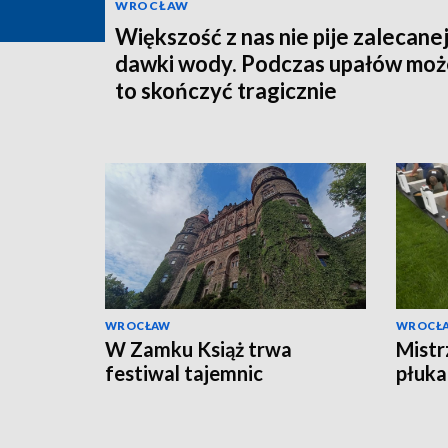
WROCŁAW
Większość z nas nie pije zalecane
dawki wody. Podczas upałów może
to skończyć tragicznie
WROCŁAW
WROCŁ
W Zamku Książ trwa
Mistr
festiwal tajemnic
płuka