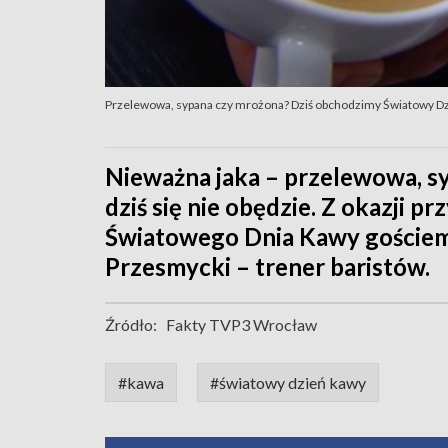
Przelewowa, sypana czy mrożona? Dziś obchodzimy Światowy D
Nieważna jaka – przelewowa, s
dziś się nie obędzie. Z okazji p
Światowego Dnia Kawy gościem
Przesmycki – trener baristów.
Źródło:
Fakty TVP3 Wrocław
#kawa
#światowy dzień kawy