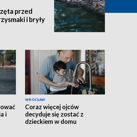
rzęta przed
zysmaki i bryły
WROCŁAW
agować
Coraz więcej ojców
a i
decyduje się zostać z
dzieckiem w domu