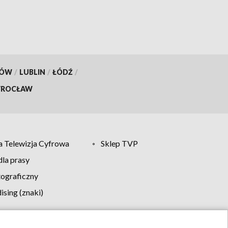
KÓW
/
LUBLIN
/
ŁÓDŹ
/
ROCŁAW
 Telewizja Cyfrowa
Sklep TVP
la prasy
tograficzny
sing (znaki)