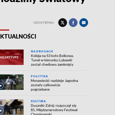
UDOSTĘPNIJ:
KTUALNOŚCI
NA DROGACH
Kolizja na S3 koło Bolkowa.
Tunel w kierunku Lubawki
został chwilowo zamknięty
POLITYKA
Morawiecki: nadzieje Jagodna
zostały całkowicie
pogrzebane
KULTURA
Duszniki-Zdrój: rozpoczął się
81. Międzynarodowy Festiwal
Chopinowski