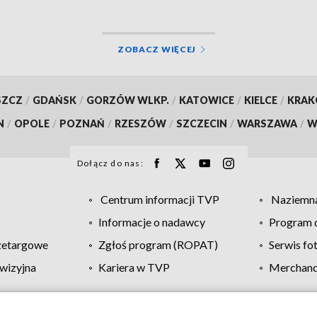
ZOBACZ WIĘCEJ
SZCZ
/
GDAŃSK
/
GORZÓW WLKP.
/
KATOWICE
/
KIELCE
/
KRA
N
/
OPOLE
/
POZNAŃ
/
RZESZÓW
/
SZCZECIN
/
WARSZAWA
/
W
Dołącz do nas:
Centrum informacji TVP
Naziemna
Informacje o nadawcy
Program d
zetargowe
Zgłoś program (ROPAT)
Serwis fo
wizyjna
Kariera w TVP
Merchandi