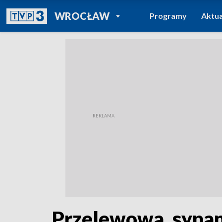
POWRÓT DO
WROCŁAW
Programy
Aktua
TVP REGIONY
Przelewowa, sypan