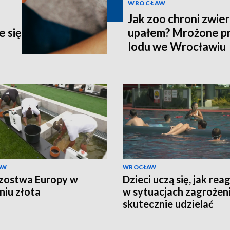
WROCŁAW
j
Jak zoo chroni zwie
 się
upałem? Mrożone pr
lodu we Wrocławiu
AW
WROCŁAW
zostwa Europy w
Dzieci uczą się, jak re
niu złota
w sytuacjach zagrożeni
skutecznie udzielać
pierwszej pomocy