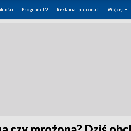
lności
Program TV
Reklama i patronat
Więcej
a czy mrożona? Dziś ob