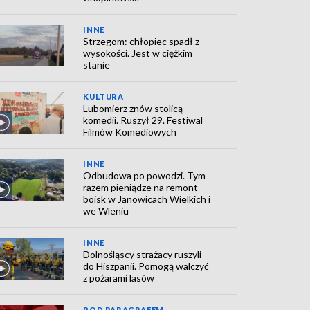
INNE
Strzegom: chłopiec spadł z
wysokości. Jest w ciężkim
stanie
KULTURA
Lubomierz znów stolicą
komedii. Ruszył 29. Festiwal
Filmów Komediowych
INNE
Odbudowa po powodzi. Tym
razem pieniądze na remont
boisk w Janowicach Wielkich i
we Wleniu
INNE
Dolnośląscy strażacy ruszyli
do Hiszpanii. Pomogą walczyć
z pożarami lasów
POD PARAGRAFEM