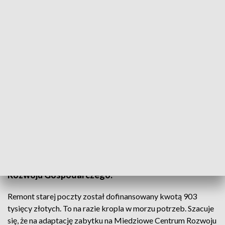
Stara Poczta w Głogowie kolejnym zabytkiem do remontu
Wśród zabytków, które będą remontowane za
pieniądze z rządowego programu, znalazła się Stara
Poczta w Głogowie. Właścicielem budynku jest
Legnicka Specjalna Strefa Ekonomiczna. Obiekt w
przyszłości ma być siedzibą Miedziowego Centrum
Rozwoju Gospodarczego.
Remont starej poczty został dofinansowany kwotą 903
tysięcy złotych. To na razie kropla w morzu potrzeb. Szacuje
się, że na adaptację zabytku na Miedziowe Centrum Rozwoju