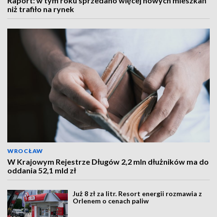
Raport: w tym roku sprzedano więcej nowych mieszkań
niż trafiło na rynek
WROCŁAW
W Krajowym Rejestrze Długów 2,2 mln dłużników ma do
oddania 52,1 mld zł
Już 8 zł za litr. Resort energii rozmawia z
Orlenem o cenach paliw