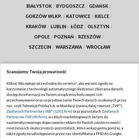
BIAŁYSTOK
/
BYDGOSZCZ
/
GDAŃSK
/
GORZÓW WLKP.
/
KATOWICE
/
KIELCE
/
KRAKÓW
/
LUBLIN
/
ŁÓDŹ
/
OLSZTYN
/
OPOLE
/
POZNAŃ
/
RZESZÓW
/
SZCZECIN
/
WARSZAWA
/
WROCŁAW
Szanujemy Twoją prywatność
Dołącz do nas:
Kliknij "Akceptuję i przechodzę do serwisu", aby wyrazić zgody na
korzystanie z technologii automatycznego śledzenia i zbierania danych,
TVP
dostęp do informacji na Twoim urządzeniu końcowym i ich
Abonament TVP
przechowywanie oraz na przetwarzanie Twoich danych osobowych przez
Regulamin TVP
nas, czyli Telewizję Polską S.A. w likwidacji (zwaną dalej również „TVP”),
Emisja w TVP
Polityka prywatności
Zaufanych Partnerów z IAB* (1201 firm)
oraz pozostałych
Zaufanych
Partnerów TVP (93 firm)
, w celach marketingowych (w tym do
Centrum informacji TVP
Moje zgody
zautomatyzowanego dopasowania reklam do Twoich zainteresowań i
mierzenia ich skuteczności) i pozostałych, które wskazujemy poniżej, a
Naziemna Telewizja Cyfrowa
Pomoc
także zgody na udostępnianie przez nas identyfikatora PPID do Google.