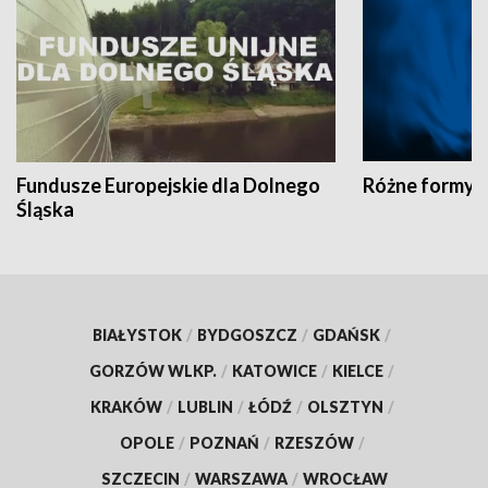
Fundusze Europejskie dla Dolnego
Różne formy t
Śląska
BIAŁYSTOK
/
BYDGOSZCZ
/
GDAŃSK
/
GORZÓW WLKP.
/
KATOWICE
/
KIELCE
/
KRAKÓW
/
LUBLIN
/
ŁÓDŹ
/
OLSZTYN
/
OPOLE
/
POZNAŃ
/
RZESZÓW
/
SZCZECIN
/
WARSZAWA
/
WROCŁAW