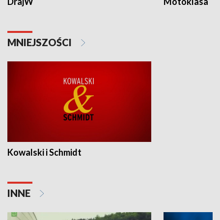
DrajW
Motoklasa
MNIEJSZOŚCI
Kowalski i Schmidt
INNE