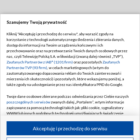
Szanujemy Twoją prywatność
Dołącz do nas:
Kliknij "Akceptuję i przechodzę do serwisu", aby wyrazić zgody na
korzystanie z technologii automatycznego śledzenia i zbierania danych,
TVP
dostęp do informacji na Twoim urządzeniu końcowym i ich
Abonament TVP
przechowywanie oraz na przetwarzanie Twoich danych osobowych przez
Regulamin TVP
nas, czyli Telewizję Polską S.A. w likwidacji (zwaną dalej również „TVP”),
Emisja w TVP
Polityka prywatności
Zaufanych Partnerów z IAB* (1201 firm)
oraz pozostałych
Zaufanych
Partnerów TVP (93 firm)
, w celach marketingowych (w tym do
Centrum informacji TVP
Moje zgody
zautomatyzowanego dopasowania reklam do Twoich zainteresowań i
mierzenia ich skuteczności) i pozostałych, które wskazujemy poniżej, a
Naziemna Telewizja Cyfrowa
Pomoc
także zgody na udostępnianie przez nas identyfikatora PPID do Google.
Sklep TVP
Biuro reklamy
Twoje dane osobowe zbierane podczas odwiedzania przez Ciebie naszych
Rada Programowa
Kontakt
poszczególnych serwisów
zwanych dalej „Portalem”, w tym informacje
zapisywane za pomocą technologii takich jak: pliki cookie, sygnalizatory
System NOS
WWW lub innych podobnych technologii umożliwiających świadczenie
dopasowanych i bezpiecznych usług, personalizację treści oraz reklam,
Informacje o nadawcy
Kanały
udostępnianie funkcji mediów społecznościowych oraz analizowanie
Akceptuję i przechodzę do serwisu
ruchu w Internecie.
Program dla prasy
©2026 Telewizja Polska S.A. w likwidacji