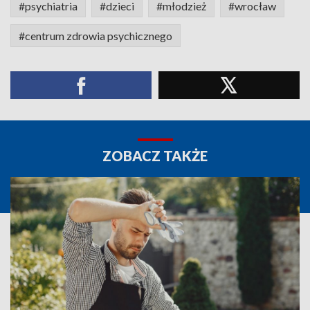
#psychiatria
#dzieci
#młodzież
#wrocław
#centrum zdrowia psychicznego
ZOBACZ TAKŻE