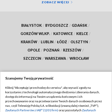
ZOBACZ WIĘCEJ
BIAŁYSTOK
/
BYDGOSZCZ
/
GDAŃSK
/
GORZÓW WLKP.
/
KATOWICE
/
KIELCE
/
KRAKÓW
/
LUBLIN
/
ŁÓDŹ
/
OLSZTYN
/
OPOLE
/
POZNAŃ
/
RZESZÓW
/
SZCZECIN
/
WARSZAWA
/
WROCŁAW
Szanujemy Twoją prywatność
Dołącz do nas:
Kliknij "Akceptuję i przechodzę do serwisu", aby wyrazić zgody na
korzystanie z technologii automatycznego śledzenia i zbierania danych,
TVP
dostęp do informacji na Twoim urządzeniu końcowym i ich
Abonament TVP
przechowywanie oraz na przetwarzanie Twoich danych osobowych przez
Regulamin TVP
nas, czyli Telewizję Polską S.A. w likwidacji (zwaną dalej również „TVP”),
Emisja w TVP
Polityka prywatności
Zaufanych Partnerów z IAB* (1201 firm)
oraz pozostałych
Zaufanych