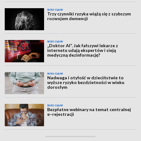
WROCŁAW
Trzy czynniki ryzyka wiążą się z szybszym
rozwojem demencji
WROCŁAW
„Doktor AI”. Jak fałszywi lekarze z
internetu udają ekspertów i sieją
medyczną dezinformację?
WROCŁAW
Nadwaga i otyłość w dzieciństwie to
wyższe ryzyko bezdzietności w wieku
dorosłym
WROCŁAW
Bezpłatne webinary na temat centralnej
e–rejestracji