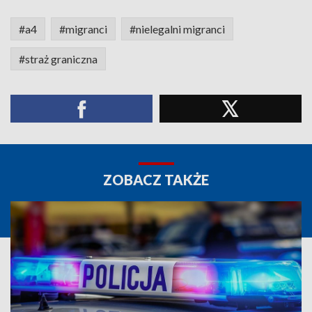
#a4
#migranci
#nielegalni migranci
#straż graniczna
ZOBACZ TAKŻE