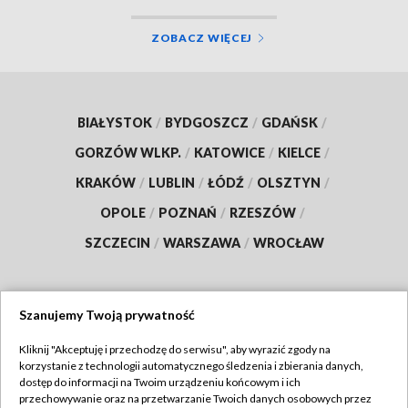
ZOBACZ WIĘCEJ
BIAŁYSTOK
/
BYDGOSZCZ
/
GDAŃSK
/
GORZÓW WLKP.
/
KATOWICE
/
KIELCE
/
KRAKÓW
/
LUBLIN
/
ŁÓDŹ
/
OLSZTYN
/
OPOLE
/
POZNAŃ
/
RZESZÓW
/
SZCZECIN
/
WARSZAWA
/
WROCŁAW
Szanujemy Twoją prywatność
Dołącz do nas:
Kliknij "Akceptuję i przechodzę do serwisu", aby wyrazić zgody na
korzystanie z technologii automatycznego śledzenia i zbierania danych,
TVP
dostęp do informacji na Twoim urządzeniu końcowym i ich
Abonament TVP
przechowywanie oraz na przetwarzanie Twoich danych osobowych przez
Regulamin TVP