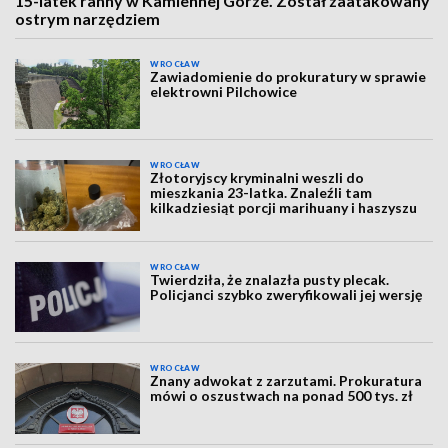
15-latek ranny w Kamiennej Górze. Został zaatakowany
ostrym narzędziem
WROCŁAW
Zawiadomienie do prokuratury w sprawie
elektrowni Pilchowice
WROCŁAW
Złotoryjscy kryminalni weszli do
mieszkania 23-latka. Znaleźli tam
kilkadziesiąt porcji marihuany i haszyszu
WROCŁAW
Twierdziła, że znalazła pusty plecak.
Policjanci szybko zweryfikowali jej wersję
WROCŁAW
Znany adwokat z zarzutami. Prokuratura
mówi o oszustwach na ponad 500 tys. zł