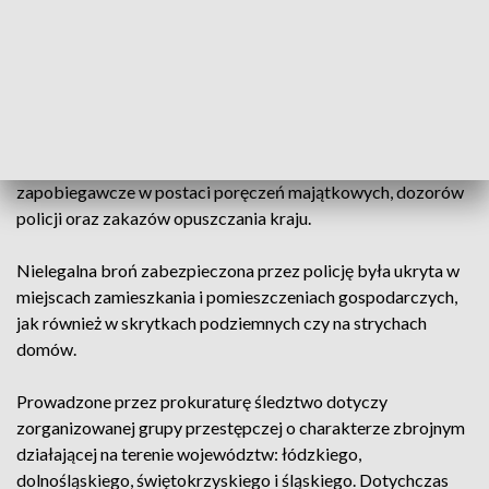
Korupcji Prokuratury Krajowej w Łodzi przedstawił
zatrzymanym zarzuty posiadania broni palnej bez
wymaganego zezwolenia oraz handlu bronią palną i amunicją.
Zarzucane czyny zagrożone są karą do 10 lat pozbawienia
wolności.
Wobec pięciu podejrzanych prokurator zastosował środki
zapobiegawcze w postaci poręczeń majątkowych, dozorów
policji oraz zakazów opuszczania kraju.
Nielegalna broń zabezpieczona przez policję była ukryta w
miejscach zamieszkania i pomieszczeniach gospodarczych,
jak również w skrytkach podziemnych czy na strychach
domów.
Prowadzone przez prokuraturę śledztwo dotyczy
zorganizowanej grupy przestępczej o charakterze zbrojnym
działającej na terenie województw: łódzkiego,
dolnośląskiego, świętokrzyskiego i śląskiego. Dotychczas