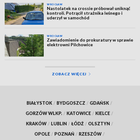
WROCŁAW
Nastolatek na crossie próbował uniknąć
kontroli. Potrącił strażnika leśnego i
uderzył w samochód
WROCŁAW
Zawiadomienie do prokuratury w sprawie
elektrowni Pilchowice
ZOBACZ WIĘCEJ
BIAŁYSTOK
/
BYDGOSZCZ
/
GDAŃSK
/
GORZÓW WLKP.
/
KATOWICE
/
KIELCE
/
KRAKÓW
/
LUBLIN
/
ŁÓDŹ
/
OLSZTYN
/
OPOLE
/
POZNAŃ
/
RZESZÓW
/