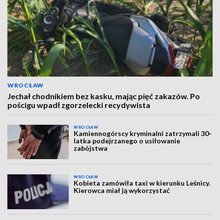
WROCŁAW
Jechał chodnikiem bez kasku, mając pięć zakazów. Po
pościgu wpadł zgorzelecki recydywista
WROCŁAW
Kamiennogórscy kryminalni zatrzymali 30-
latka podejrzanego o usiłowanie
zabójstwa
WROCŁAW
Kobieta zamówiła taxi w kierunku Leśnicy.
Kierowca miał ją wykorzystać