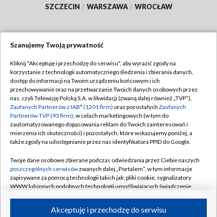
SZCZECIN
/
WARSZAWA
/
WROCŁAW
Szanujemy Twoją prywatność
Dołącz do nas:
Kliknij "Akceptuję i przechodzę do serwisu", aby wyrazić zgody na
korzystanie z technologii automatycznego śledzenia i zbierania danych,
TVP
dostęp do informacji na Twoim urządzeniu końcowym i ich
Abonament TVP
przechowywanie oraz na przetwarzanie Twoich danych osobowych przez
Regulamin TVP
nas, czyli Telewizję Polską S.A. w likwidacji (zwaną dalej również „TVP”),
Emisja w TVP
Polityka prywatności
Zaufanych Partnerów z IAB* (1201 firm)
oraz pozostałych
Zaufanych
Partnerów TVP (93 firm)
, w celach marketingowych (w tym do
Centrum informacji TVP
Moje zgody
zautomatyzowanego dopasowania reklam do Twoich zainteresowań i
mierzenia ich skuteczności) i pozostałych, które wskazujemy poniżej, a
Naziemna Telewizja Cyfrowa
Pomoc
także zgody na udostępnianie przez nas identyfikatora PPID do Google.
Sklep TVP
Biuro reklamy
Twoje dane osobowe zbierane podczas odwiedzania przez Ciebie naszych
Rada Programowa
Kontakt
poszczególnych serwisów
zwanych dalej „Portalem”, w tym informacje
zapisywane za pomocą technologii takich jak: pliki cookie, sygnalizatory
System NOS
WWW lub innych podobnych technologii umożliwiających świadczenie
dopasowanych i bezpiecznych usług, personalizację treści oraz reklam,
Informacje o nadawcy
Kanały
udostępnianie funkcji mediów społecznościowych oraz analizowanie
Akceptuję i przechodzę do serwisu
ruchu w Internecie.
Program dla prasy