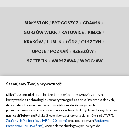
BIAŁYSTOK
/
BYDGOSZCZ
/
GDAŃSK
/
GORZÓW WLKP.
/
KATOWICE
/
KIELCE
/
KRAKÓW
/
LUBLIN
/
ŁÓDŹ
/
OLSZTYN
/
OPOLE
/
POZNAŃ
/
RZESZÓW
/
SZCZECIN
/
WARSZAWA
/
WROCŁAW
Szanujemy Twoją prywatność
Dołącz do nas:
Kliknij "Akceptuję i przechodzę do serwisu", aby wyrazić zgody na
korzystanie z technologii automatycznego śledzenia i zbierania danych,
TVP
dostęp do informacji na Twoim urządzeniu końcowym i ich
Abonament TVP
przechowywanie oraz na przetwarzanie Twoich danych osobowych przez
Regulamin TVP
nas, czyli Telewizję Polską S.A. w likwidacji (zwaną dalej również „TVP”),
Emisja w TVP
Polityka prywatności
Zaufanych Partnerów z IAB* (1201 firm)
oraz pozostałych
Zaufanych
Partnerów TVP (93 firm)
, w celach marketingowych (w tym do
Centrum informacji TVP