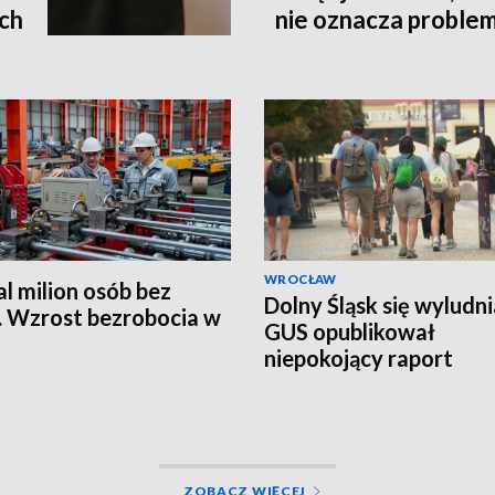
ach
nie oznacza proble
WROCŁAW
l milion osób bez
Dolny Śląsk się wyludni
. Wzrost bezrobocia w
GUS opublikował
niepokojący raport
demograficzny
ZOBACZ WIĘCEJ