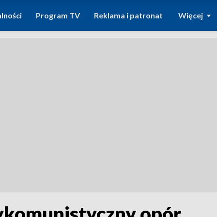
lności
Program TV
Reklama i patronat
Więcej
ykomunistyczny opór