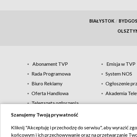
BIAŁYSTOK
/
BYDGO
OLSZTY
Abonament TVP
Emisja w TVP
Rada Programowa
System NOS
Biuro Reklamy
Ogłoszenie pr
Oferta Handlowa
Akademia Tele
Telegazeta ogłoszenia
Szanujemy Twoją prywatność
Regulamin TVP
Kliknij "Akceptuję i przechodzę do serwisu", aby wyrazić zg
końcowym i ich przechowywanie oraz na przetwarzanie Twoich