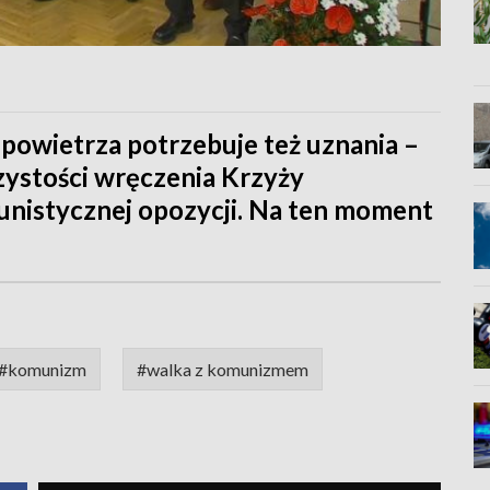
 powietrza potrzebuje też uznania –
czystości wręczenia Krzyży
unistycznej opozycji. Na ten moment
#komunizm
#walka z komunizmem