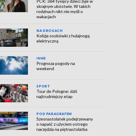
PCK: 364 tysięcy dzieci żyje w
skrajnym ubóstwie. W takich
rodzinach nikt nie myśli o
wakacjach
NA DROGACH
Kolizja osobówki z hulajnogą
elektryczną
INNE
Prognoza pogody na
weekend
SPORT
Tour de Pologne: dziś
najtrudniejszy etap
POD PARAGRAFEM
Szesnastolatek podejrzewany
o napaść z użyciem ostrego
narzędzia na piętnastolatka