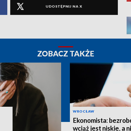
UDOSTĘPNIJ NA X
ZOBACZ TAKŻE
WROCŁAW
Ekonomista: bezrob
wciąż jest niskie, a 