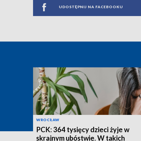
UDOSTĘPNIJ NA FACEBOOKU
WROCŁAW
PCK: 364 tysięcy dzieci żyje w
skrajnym ubóstwie. W takich