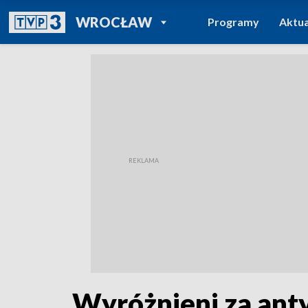
POWRÓT DO
WROCŁAW
Programy
Aktua
TVP REGIONY
Wyróżnieni za ant