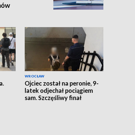
mów
WROCŁAW
a.
Ojciec został na peronie, 9-
latek odjechał pociągiem
sam. Szczęśliwy finał
dramatycznych chwil w
Oławie