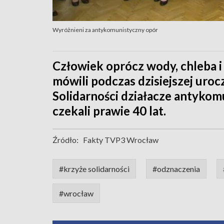
Wyróżnieni za antykomunistyczny opór
Człowiek oprócz wody, chleba i
mówili podczas dzisiejszej uro
Solidarności działacze antykom
czekali prawie 40 lat.
Źródło:
Fakty TVP3 Wrocław
#krzyże solidarności
#odznaczenia
#wrocław