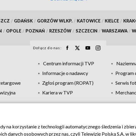
SZCZ
/
GDAŃSK
/
GORZÓW WLKP.
/
KATOWICE
/
KIELCE
/
KRA
N
/
OPOLE
/
POZNAŃ
/
RZESZÓW
/
SZCZECIN
/
WARSZAWA
/
W
Dołącz do nas:
Centrum informacji TVP
Naziemna
Informacje o nadawcy
Program d
zetargowe
Zgłoś program (ROPAT)
Serwis fo
wizyjna
Kariera w TVP
Merchandi
Polityka prywatności
Moje zgody
Pomoc
Biuro re
ody na korzystanie z technologii automatycznego śledzenia i zbie
 danych osobowych przez nas, czyli Telewizję Polską S.A. w likw