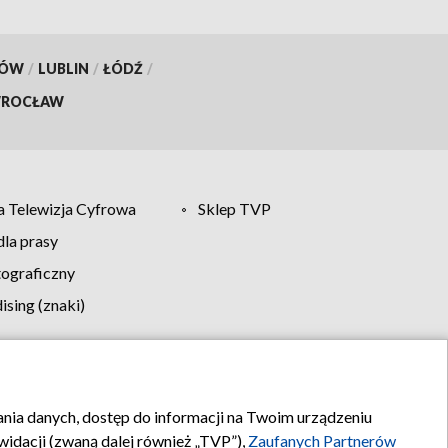
KÓW
/
LUBLIN
/
ŁÓDŹ
/
ROCŁAW
 Telewizja Cyfrowa
Sklep TVP
la prasy
tograficzny
sing (znaki)
klamy
Kontakt
rania danych, dostęp do informacji na Twoim urządzeniu
idacji (zwaną dalej również „TVP”),
Zaufanych Partnerów