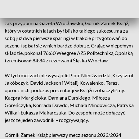
zespołu z Wałbrzycha czekają bowiem na rozpoczęcie
rozgrywek i walkę o awans.
Jak przypomina Gazeta Wrocławska, Górnik Zamek Książ,
który w ostatnich latach był blisko takiego sukcesu, ma za
sobą już dwa pierwsze sparingi w trakcie przygotowań do
sezonu i spisał się w nich bardzo dobrze. Grając w niepełnym
składzie, pokonał 76:60 Weegree AZS Politechniką Opolską
i zremisował 84:84 z rezerwami Śląska Wrocław.
W tych meczach nie wystąpili: Piotr Niedźwiedzki, Krzysztof
Jakóbczyk, David Jackson i Witalij Kowalenko. Teraz,
oprócz nich, podczas prezentacji w Książu zobaczyliśmy:
Kacpra Margicioka, Damiana Durskiego, Miłosza
Góreńczyka, Konrada Dawdo, Michała Mindowicza, Patryka
Wilka i Łukasza Makarczuka. Do zespołu może dołączyć
jeszcze jeden zawodnik – rozgrywający.
Górnik Zamek Książ pierwszy mecz sezonu 2023/2024