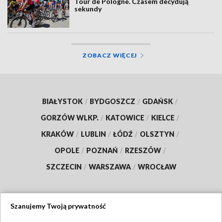
Tour de Pologne. Czasem decydują
sekundy
ZOBACZ WIĘCEJ
BIAŁYSTOK
/
BYDGOSZCZ
/
GDAŃSK
/
GORZÓW WLKP.
/
KATOWICE
/
KIELCE
/
KRAKÓW
/
LUBLIN
/
ŁÓDŹ
/
OLSZTYN
/
OPOLE
/
POZNAŃ
/
RZESZÓW
/
SZCZECIN
/
WARSZAWA
/
WROCŁAW
Szanujemy Twoją prywatność
Dołącz do nas: