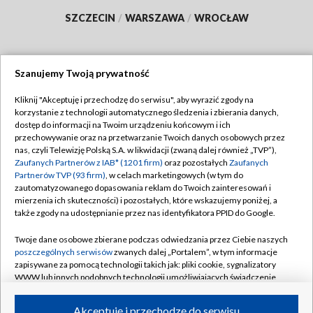
SZCZECIN
/
WARSZAWA
/
WROCŁAW
Szanujemy Twoją prywatność
Dołącz do nas:
Kliknij "Akceptuję i przechodzę do serwisu", aby wyrazić zgody na
korzystanie z technologii automatycznego śledzenia i zbierania danych,
TVP
dostęp do informacji na Twoim urządzeniu końcowym i ich
Abonament TVP
przechowywanie oraz na przetwarzanie Twoich danych osobowych przez
Regulamin TVP
nas, czyli Telewizję Polską S.A. w likwidacji (zwaną dalej również „TVP”),
Emisja w TVP
Polityka prywatności
Zaufanych Partnerów z IAB* (1201 firm)
oraz pozostałych
Zaufanych
Partnerów TVP (93 firm)
, w celach marketingowych (w tym do
Centrum informacji TVP
Moje zgody
zautomatyzowanego dopasowania reklam do Twoich zainteresowań i
mierzenia ich skuteczności) i pozostałych, które wskazujemy poniżej, a
Naziemna Telewizja Cyfrowa
Pomoc
także zgody na udostępnianie przez nas identyfikatora PPID do Google.
Sklep TVP
Biuro reklamy
Twoje dane osobowe zbierane podczas odwiedzania przez Ciebie naszych
Rada Programowa
Kontakt
poszczególnych serwisów
zwanych dalej „Portalem”, w tym informacje
zapisywane za pomocą technologii takich jak: pliki cookie, sygnalizatory
System NOS
WWW lub innych podobnych technologii umożliwiających świadczenie
dopasowanych i bezpiecznych usług, personalizację treści oraz reklam,
Informacje o nadawcy
Kanały
udostępnianie funkcji mediów społecznościowych oraz analizowanie
Akceptuję i przechodzę do serwisu