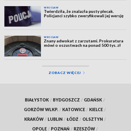
WROCŁAW
Twierdziła, że znalazła pusty plecak.
Policjanci szybko zweryfikowali jej wersję
WROCŁAW
Znany adwokat z zarzutami. Prokuratura
mówi o oszustwach na ponad 500 tys. zł
ZOBACZ WIĘCEJ
BIAŁYSTOK
/
BYDGOSZCZ
/
GDAŃSK
/
GORZÓW WLKP.
/
KATOWICE
/
KIELCE
/
KRAKÓW
/
LUBLIN
/
ŁÓDŹ
/
OLSZTYN
/
OPOLE
/
POZNAŃ
/
RZESZÓW
/