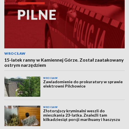
WROCŁAW
15-latek ranny w Kamiennej Górze. Został zaatakowany
ostrym narzędziem
WROCŁAW
Zawiadomienie do prokuratury w sprawie
elektrowni Pilchowice
WROCŁAW
Złotoryjscy kryminalni weszli do
mieszkania 23-latka. Znaleźli tam
kilkadziesiąt porcji marihuany i haszyszu