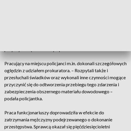
piątek wpłynęło zgłoszenie o znalezieniu na terenie jednej z
wsi mężczyzny. który nie dawał oznak życia.
– Lekarz, który przyjechał na miejsce stwierdził zgon
pięćdziesięciodziewięciolatka. Podjęte niezwłocznie
czynności, doprowadziły do ujawnienia na ciele denata
obrażeń, które wskazywały, że do jego śmierci mogły
przyczynić się inne osoby – przekazała.
Pracujący na miejscu policjanci m.in. dokonali szczegółowych
oględzin z udziałem prokuratora. – Rozpytali także i
przesłuchali świadków oraz wykonali inne czynności mogące
przyczynić się do odtworzenia przebiegu tego zdarzenia i
zabezpieczenia obszernego materiału dowodowego –
podała policjantka.
Praca funkcjonariuszy doprowadziła w efekcie do
zatrzymania mężczyzny podejrzewanego o dokonanie
przestępstwa. Sprawcą okazał się pięćdziesięcioletni