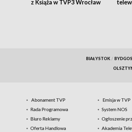
z Książa w TVP3 Wrocław
telewi
Książ
BIAŁYSTOK
/
BYDGO
OLSZTY
Abonament TVP
Emisja w TVP
Rada Programowa
System NOS
Biuro Reklamy
Ogłoszenie pr
Oferta Handlowa
Akademia Tele