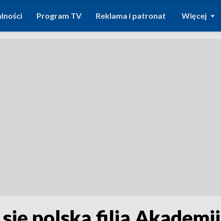
lności
Program TV
Reklama i patronat
Więcej
się polską filią Akademi