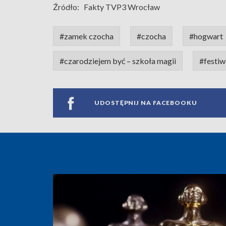
Źródło:
Fakty TVP3 Wrocław
#zamek czocha
#czocha
#hogwart
#czarodziejem być – szkoła magii
#festiw
UDOSTĘPNIJ NA FACEBOOKU