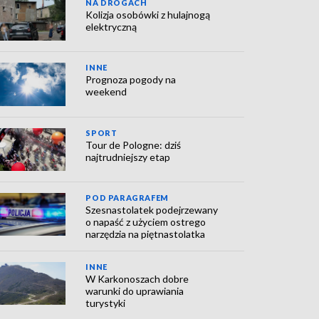
NA DROGACH
Kolizja osobówki z hulajnogą
elektryczną
INNE
Prognoza pogody na
weekend
SPORT
Tour de Pologne: dziś
najtrudniejszy etap
POD PARAGRAFEM
Szesnastolatek podejrzewany
o napaść z użyciem ostrego
narzędzia na piętnastolatka
INNE
W Karkonoszach dobre
warunki do uprawiania
turystyki