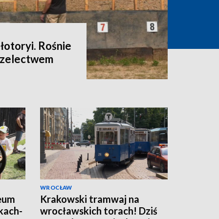
łotoryi. Rośnie
rzelectwem
WROCŁAW
eum
Krakowski tramwaj na
kach-
wrocławskich torach! Dziś