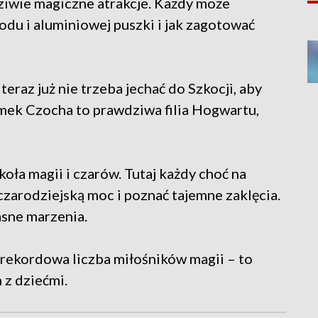
ziwie magiczne atrakcje. Każdy może
odu i aluminiowej puszki i jak zagotować
eraz już nie trzeba jechać do Szkocji, aby
mek Czocha to prawdziwa filia Hogwartu,
ła magii i czarów. Tutaj każdy choć na
czarodziejską moc i poznać tajemne zaklęcia.
sne marzenia.
rekordowa liczba miłośników magii – to
 z dziećmi.