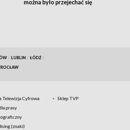
można było przejechać się
składem Konstal N
KÓW
/
LUBLIN
/
ŁÓDŹ
/
ROCŁAW
 Telewizja Cyfrowa
Sklep TVP
la prasy
tograficzny
sing (znaki)