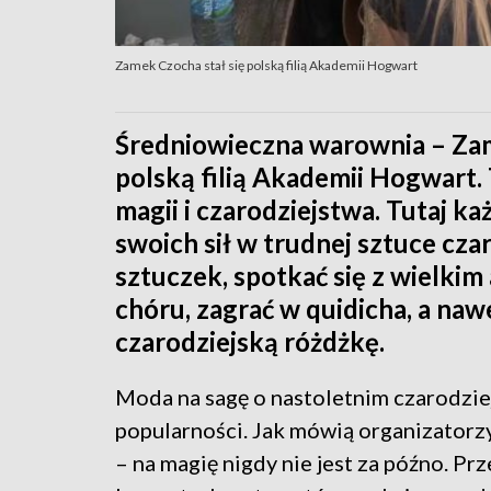
Zamek Czocha stał się polską filią Akademii Hogwart
Średniowieczna warownia – Zame
polską filią Akademii Hogwart.
magii i czarodziejstwa. Tutaj k
swoich sił w trudnej sztuce cz
sztuczek, spotkać się z wielk
chóru, zagrać w quidicha, a na
czarodziejską różdżkę.
Moda na sagę o nastoletnim czarodziej
popularności. Jak mówią organizatorz
– na magię nigdy nie jest za późno. Pr