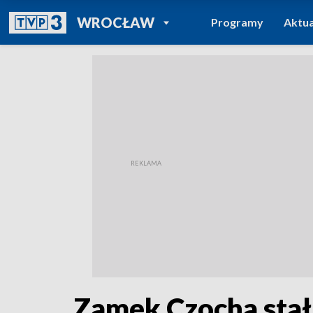
POWRÓT DO
WROCŁAW
Programy
Aktua
TVP REGIONY
Zamek Czocha stał 