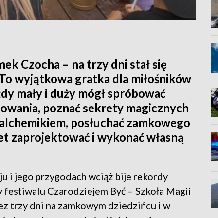
k Czocha – na trzy dni stał się
 To wyjątkowa gratka dla miłośników
ażdy mały i duży mógł spróbować
arowania, poznać sekrety magicznych
im alchemikiem, posłuchać zamkowego
wet zaprojektować i wykonać własną
u i jego przygodach wciąż bije rekordy
y festiwalu Czarodziejem Być – Szkoła Magii
zez trzy dni na zamkowym dziedzińcu i w