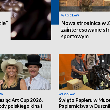
WROCŁAW
cie”
Nowa strzelnica w Z
zainteresowanie st
sportowym
AW
WROCŁAW
esiąc Art Cup 2026.
Święto Papieru w Muz
dy polskiego kina i
Papiernictwa w Duszni