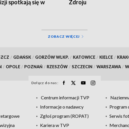
zji spotkają się w
Zdroju
u
ZOBACZ WIĘCEJ
SZCZ
/
GDAŃSK
/
GORZÓW WLKP.
/
KATOWICE
/
KIELCE
/
KRA
N
/
OPOLE
/
POZNAŃ
/
RZESZÓW
/
SZCZECIN
/
WARSZAWA
/
W
Dołącz do nas:
Centrum informacji TVP
Naziemna
Informacje o nadawcy
Program d
zetargowe
Zgłoś program (ROPAT)
Serwis fo
wizyjna
Kariera w TVP
Merchandi