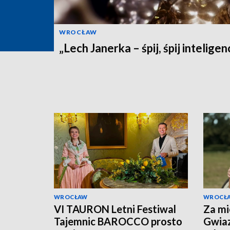
WROCŁAW
„Lech Janerka – śpij, śpij inteligen
WROCŁAW
WROCŁ
VI TAURON Letni Festiwal
Za mi
Tajemnic BAROCCO prosto
Gwiaz