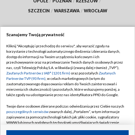
OPOLE
/
POZNAŃ
/
RZESZÓW
/
SZCZECIN
/
WARSZAWA
/
WROCŁAW
Szanujemy Twoją prywatność
Dołącz do nas:
Kliknij "Akceptuję i przechodzę do serwisu", aby wyrazić zgody na
korzystanie z technologii automatycznego śledzenia i zbierania danych,
TVP
dostęp do informacji na Twoim urządzeniu końcowym i ich
Abonament TVP
przechowywanie oraz na przetwarzanie Twoich danych osobowych przez
Regulamin TVP
nas, czyli Telewizję Polską S.A. w likwidacji (zwaną dalej również „TVP”),
Emisja w TVP
Polityka prywatności
Zaufanych Partnerów z IAB* (1201 firm)
oraz pozostałych
Zaufanych
Partnerów TVP (93 firm)
, w celach marketingowych (w tym do
Centrum informacji TVP
Moje zgody
zautomatyzowanego dopasowania reklam do Twoich zainteresowań i
mierzenia ich skuteczności) i pozostałych, które wskazujemy poniżej, a
Naziemna Telewizja Cyfrowa
Pomoc
także zgody na udostępnianie przez nas identyfikatora PPID do Google.
Sklep TVP
Biuro reklamy
Twoje dane osobowe zbierane podczas odwiedzania przez Ciebie naszych
Rada Programowa
Kontakt
poszczególnych serwisów
zwanych dalej „Portalem”, w tym informacje
zapisywane za pomocą technologii takich jak: pliki cookie, sygnalizatory
System NOS
WWW lub innych podobnych technologii umożliwiających świadczenie
dopasowanych i bezpiecznych usług, personalizację treści oraz reklam,
Informacje o nadawcy
Kanały
udostępnianie funkcji mediów społecznościowych oraz analizowanie