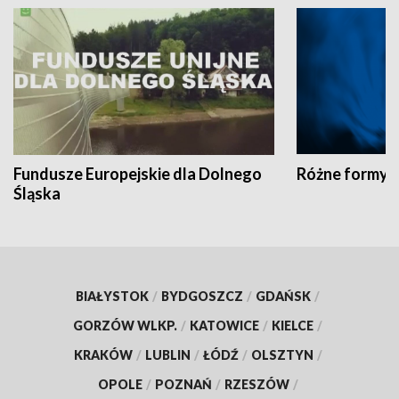
Fundusze Europejskie dla Dolnego
Różne formy t
Śląska
BIAŁYSTOK
/
BYDGOSZCZ
/
GDAŃSK
/
GORZÓW WLKP.
/
KATOWICE
/
KIELCE
/
KRAKÓW
/
LUBLIN
/
ŁÓDŹ
/
OLSZTYN
/
OPOLE
/
POZNAŃ
/
RZESZÓW
/