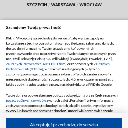
SZCZECIN
/
WARSZAWA
/
WROCŁAW
Szanujemy Twoją prywatność
Dołącz do nas:
Kliknij "Akceptuję i przechodzę do serwisu", aby wyrazić zgody na
korzystanie z technologii automatycznego śledzenia i zbierania danych,
TVP
dostęp do informacji na Twoim urządzeniu końcowym i ich
Abonament TVP
przechowywanie oraz na przetwarzanie Twoich danych osobowych przez
Regulamin TVP
nas, czyli Telewizję Polską S.A. w likwidacji (zwaną dalej również „TVP”),
Emisja w TVP
Polityka prywatności
Zaufanych Partnerów z IAB* (1201 firm)
oraz pozostałych
Zaufanych
Partnerów TVP (93 firm)
, w celach marketingowych (w tym do
Centrum informacji TVP
Moje zgody
zautomatyzowanego dopasowania reklam do Twoich zainteresowań i
mierzenia ich skuteczności) i pozostałych, które wskazujemy poniżej, a
Naziemna Telewizja Cyfrowa
Pomoc
także zgody na udostępnianie przez nas identyfikatora PPID do Google.
Sklep TVP
Biuro reklamy
Twoje dane osobowe zbierane podczas odwiedzania przez Ciebie naszych
Rada Programowa
Kontakt
poszczególnych serwisów
zwanych dalej „Portalem”, w tym informacje
zapisywane za pomocą technologii takich jak: pliki cookie, sygnalizatory
System NOS
WWW lub innych podobnych technologii umożliwiających świadczenie
dopasowanych i bezpiecznych usług, personalizację treści oraz reklam,
Informacje o nadawcy
Kanały
udostępnianie funkcji mediów społecznościowych oraz analizowanie
Akceptuję i przechodzę do serwisu
ruchu w Internecie.
Program dla prasy