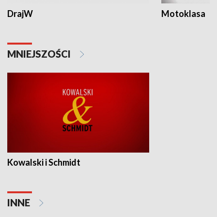
DrajW
Motoklasa
MNIEJSZOŚCI
Kowalski i Schmidt
INNE