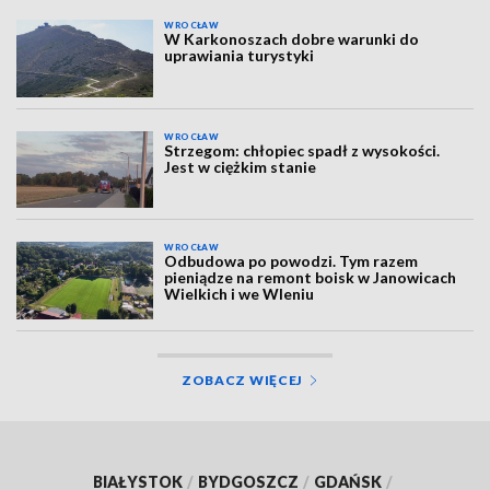
WROCŁAW
W Karkonoszach dobre warunki do
uprawiania turystyki
WROCŁAW
Strzegom: chłopiec spadł z wysokości.
Jest w ciężkim stanie
WROCŁAW
Odbudowa po powodzi. Tym razem
pieniądze na remont boisk w Janowicach
Wielkich i we Wleniu
ZOBACZ WIĘCEJ
BIAŁYSTOK
/
BYDGOSZCZ
/
GDAŃSK
/