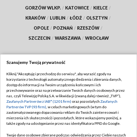
GORZÓW WLKP.
/
KATOWICE
/
KIELCE
/
KRAKÓW
/
LUBLIN
/
ŁÓDŹ
/
OLSZTYN
/
OPOLE
/
POZNAŃ
/
RZESZÓW
/
SZCZECIN
/
WARSZAWA
/
WROCŁAW
Szanujemy Twoją prywatność
Dołącz do nas:
Kliknij "Akceptuję i przechodzę do serwisu", aby wyrazić zgody na
korzystanie z technologii automatycznego śledzenia i zbierania danych,
TVP
dostęp do informacji na Twoim urządzeniu końcowym i ich
Abonament TVP
przechowywanie oraz na przetwarzanie Twoich danych osobowych przez
Regulamin TVP
nas, czyli Telewizję Polską S.A. w likwidacji (zwaną dalej również „TVP”),
Emisja w TVP
Polityka prywatności
Zaufanych Partnerów z IAB* (1201 firm)
oraz pozostałych
Zaufanych
Partnerów TVP (93 firm)
, w celach marketingowych (w tym do
Centrum informacji TVP
Moje zgody
zautomatyzowanego dopasowania reklam do Twoich zainteresowań i
mierzenia ich skuteczności) i pozostałych, które wskazujemy poniżej, a
Naziemna Telewizja Cyfrowa
Pomoc
także zgody na udostępnianie przez nas identyfikatora PPID do Google.
Sklep TVP
Biuro reklamy
Twoje dane osobowe zbierane podczas odwiedzania przez Ciebie naszych