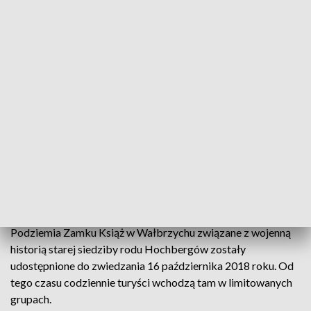
Podziemia Zamku Książ w Wałbrzychu zostały udostępnione do zwiedzania 16
października 2018 roku (fot. Polska Press)
3 sierpnia półmilionowy turysta odwiedził
podziemia znajdujące się pod Dziedzińcem
Honorowym Zamku Książ w Wałbrzychu.
Podziemia Zamku Książ w Wałbrzychu związane z wojenną
historią starej siedziby rodu Hochbergów zostały
udostępnione do zwiedzania 16 października 2018 roku. Od
tego czasu codziennie turyści wchodzą tam w limitowanych
grupach.