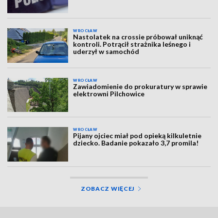
WROCŁAW
Nastolatek na crossie próbował uniknąć
kontroli. Potrącił strażnika leśnego i
uderzył w samochód
WROCŁAW
Zawiadomienie do prokuratury w sprawie
elektrowni Pilchowice
WROCŁAW
Pijany ojciec miał pod opieką kilkuletnie
dziecko. Badanie pokazało 3,7 promila!
ZOBACZ WIĘCEJ