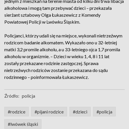
jednym z mieszkań na terenie miasta od kilku dni trwa libacja
alkoholowa i mogą tam przebywać dzieci – przekazała
sierżant sztabowy Olga Łukaszewicz z Komendy
Powiatowej Policji w Lwówku Śląskim.
Policjanci, którzy udali się na miejsce, wykonali nietrzeźwym
rodzicom badanie alkomatem. Wykazało ono u 32-letniej
matki 3,2 promile alkoholu, a u 33-letniego ojca 1,7 promila
alkoholu w organizmie. – Dzieci w wieku 1, 4, 8 i 11 lat
zostały przekazane rodzinie zastępczej. Sprawa
nietrzeźwych rodziców zostanie przekazana do sądu
rodzinnego – poinformowała Łukaszewicz.
Źródło:
policja
#rodzice
#pijani rodzice
#dzieci
#policja
#lwówek śląski