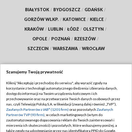
BIAŁYSTOK
/
BYDGOSZCZ
/
GDAŃSK
/
GORZÓW WLKP.
/
KATOWICE
/
KIELCE
/
KRAKÓW
/
LUBLIN
/
ŁÓDŹ
/
OLSZTYN
/
OPOLE
/
POZNAŃ
/
RZESZÓW
/
SZCZECIN
/
WARSZAWA
/
WROCŁAW
Szanujemy Twoją prywatność
Dołącz do nas:
Kliknij "Akceptuję i przechodzę do serwisu", aby wyrazić zgody na
korzystanie z technologii automatycznego śledzenia i zbierania danych,
TVP
dostęp do informacji na Twoim urządzeniu końcowym i ich
Abonament TVP
przechowywanie oraz na przetwarzanie Twoich danych osobowych przez
Regulamin TVP
nas, czyli Telewizję Polską S.A. w likwidacji (zwaną dalej również „TVP”),
Emisja w TVP
Polityka prywatności
Zaufanych Partnerów z IAB* (1201 firm)
oraz pozostałych
Zaufanych
Partnerów TVP (93 firm)
, w celach marketingowych (w tym do
Centrum informacji TVP
Moje zgody
zautomatyzowanego dopasowania reklam do Twoich zainteresowań i
mierzenia ich skuteczności) i pozostałych, które wskazujemy poniżej, a
Naziemna Telewizja Cyfrowa
Pomoc
także zgody na udostępnianie przez nas identyfikatora PPID do Google.