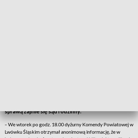
Zarówno ojciec, jak i matka dzieci byli nietrzeźwi (fot. arch. PAP, zdjęcie
ilustracyjne)
Czwórka dzieci, najmłodsze zaledwie roczne, pod
opieką nietrzeźwych rodziców. Do takiej interwencji
wysłani zostali policjanci z Lwówka Śląskiego.
Dzieci trafiły pod opiekę rodziny zastępczej, ich
sprawą zajmie się sąd rodzinny.
– We wtorek po godz. 18.00 dyżurny Komendy Powiatowej w
Lwówku Śląskim otrzymał anonimową informację, że w