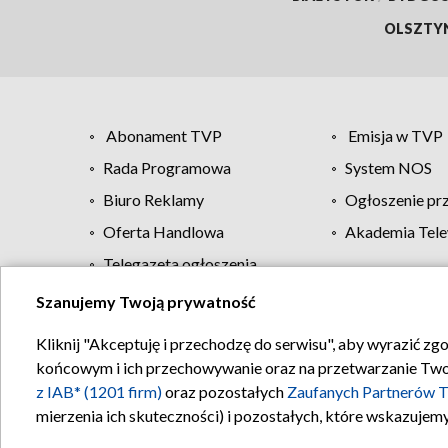
OLSZTY
Abonament TVP
Emisja w TVP
Rada Programowa
System NOS
Biuro Reklamy
Ogłoszenie pr
Oferta Handlowa
Akademia Tele
Telegazeta ogłoszenia
Szanujemy Twoją prywatność
Regulamin TVP
Kliknij "Akceptuję i przechodzę do serwisu", aby wyrazić zg
końcowym i ich przechowywanie oraz na przetwarzanie Twoich
z IAB* (1201 firm)
oraz pozostałych
Zaufanych Partnerów T
mierzenia ich skuteczności) i pozostałych, które wskazujemy