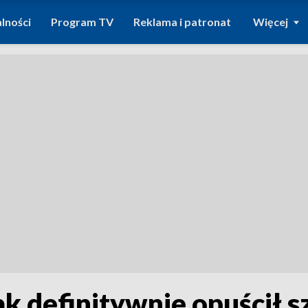
lności
Program TV
Reklama i patronat
Więcej
 definitywnie opuścił sz