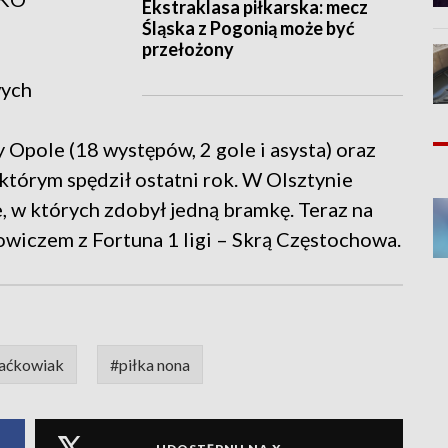
Ekstraklasa piłkarska: mecz
Śląska z Pogonią może być
przełożony
wych
Opole (18 występów, 2 gole i asysta) oraz
którym spędził ostatni rok. W Olsztynie
e, w których zdobył jedną bramkę. Teraz na
owiczem z Fortuna 1 ligi – Skrą Częstochowa.
aćkowiak
#piłka nona