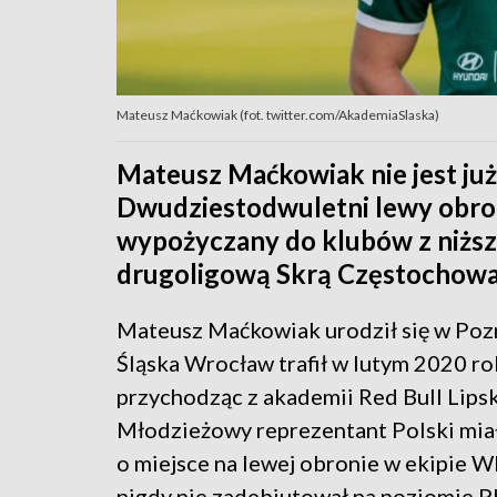
Mateusz Maćkowiak (fot. twitter.com/AkademiaSlaska)
Mateusz Maćkowiak nie jest ju
Dwudziestodwuletni lewy obrońc
wypożyczany do klubów z niższy
drugoligową Skrą Częstochowa
Mateusz Maćkowiak urodził się w Poz
Śląska Wrocław trafił w lutym 2020 ro
przychodząc z akademii Red Bull Lipsk
Młodzieżowy reprezentant Polski mia
o miejsce na lewej obronie w ekipie W
nigdy nie zadebiutował na poziomie 