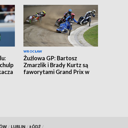
WROCŁAW
lu:
Żużlowa GP: Bartosz
chulp
Zmarzlik i Brady Kurtz są
kacza
faworytami Grand Prix w
Rydze
KÓW
/
LUBLIN
/
ŁÓDŹ
/