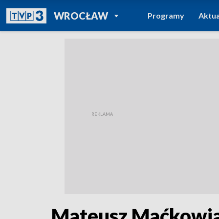
POWRÓT DO
WROCŁAW
Programy
Aktua
TVP REGIONY
Mateusz Maćkowiak