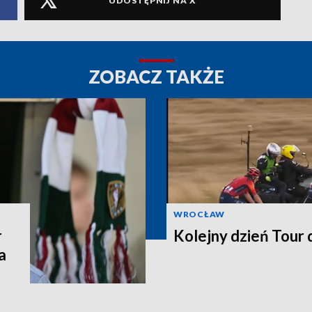
UDOSTĘPNIJ NA X
ZOBACZ TAKŻE
WROCŁAW
r
Kolejny dzień Tour
a