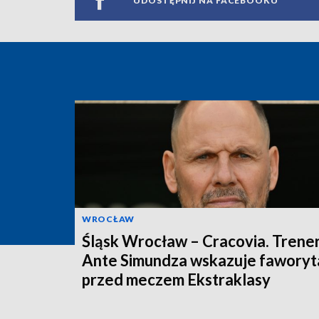
UDOSTĘPNIJ NA FACEBOOKU
WROCŁAW
Śląsk Wrocław – Cracovia. Trene
Ante Simundza wskazuje faworyt
przed meczem Ekstraklasy