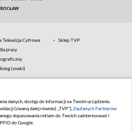
ROCŁAW
 Telewizja Cyfrowa
Sklep TVP
la prasy
tograficzny
sing (znaki)
klamy
Kontakt
rania danych, dostęp do informacji na Twoim urządzeniu
idacji (zwaną dalej również „TVP”),
Zaufanych Partnerów
anego dopasowania reklam do Twoich zainteresowań i
a PPID do Google.