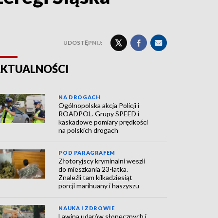
UDOSTĘPNIJ:
KTUALNOŚCI
NA DROGACH
Ogólnopolska akcja Policji i
ROADPOL. Grupy SPEED i
kaskadowe pomiary prędkości
na polskich drogach
POD PARAGRAFEM
Złotoryjscy kryminalni weszli
do mieszkania 23-latka.
Znaleźli tam kilkadziesiąt
porcji marihuany i haszyszu
NAUKA I ZDROWIE
Lawina udarów słonecznych i