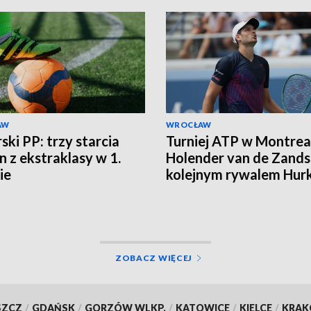
AW
WROCŁAW
ski PP: trzy starcia
Turniej ATP w Montrea
n z ekstraklasy w 1.
Holender van de Zands
ie
kolejnym rywalem Hur
ZOBACZ WIĘCEJ
SZCZ
/
GDAŃSK
/
GORZÓW WLKP.
/
KATOWICE
/
KIELCE
/
KRA