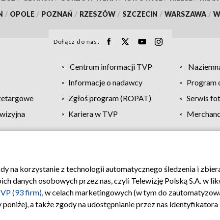
N
/
OPOLE
/
POZNAŃ
/
RZESZÓW
/
SZCZECIN
/
WARSZAWA
/
W
Dołącz do nas:
Centrum informacji TVP
Naziemna
Informacje o nadawcy
Program d
zetargowe
Zgłoś program (ROPAT)
Serwis fo
wizyjna
Kariera w TVP
Merchandi
Polityka prywatności
Moje zgody
Pomoc
Biuro re
ody na korzystanie z technologii automatycznego śledzenia i zbie
 danych osobowych przez nas, czyli Telewizję Polską S.A. w likw
VP (93 firm)
, w celach marketingowych (w tym do zautomatyzow
 poniżej, a także zgody na udostępnianie przez nas identyfikator