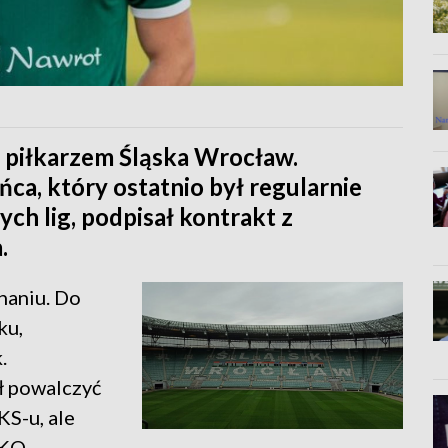
ż piłkarzem Śląska Wrocław.
a, który ostatnio był regularnie
ch lig, podpisał kontrakt z
.
naniu. Do
ku,
.
ł powalczyć
KS-u, ale
PKO