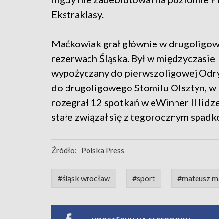
Ekstraklasy.
Maćkowiak grał głównie w drugoligo
rezerwach Śląska. Był w międzyczasie
wypożyczany do pierwszoligowej Odry 
do drugoligowego Stomilu Olsztyn, w 
rozegrał 12 spotkań w eWinner II lidz
stałe związał się z tegorocznym spadk
Źródło:
Polska Press
#śląsk wrocław
#sport
#mateusz m