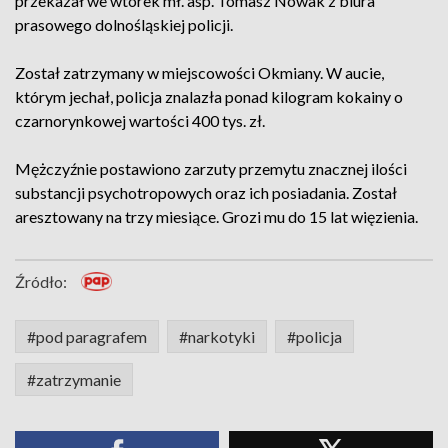
przekazał we wtorek mł. asp. Tomasz Nowak z biura
prasowego dolnośląskiej policji.
Został zatrzymany w miejscowości Okmiany. W aucie,
którym jechał, policja znalazła ponad kilogram kokainy o
czarnorynkowej wartości 400 tys. zł.
Mężczyźnie postawiono zarzuty przemytu znacznej ilości
substancji psychotropowych oraz ich posiadania. Został
aresztowany na trzy miesiące. Grozi mu do 15 lat więzienia.
Źródło:
#pod paragrafem
#narkotyki
#policja
#zatrzymanie