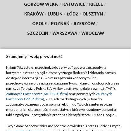
GORZÓW WLKP.
/
KATOWICE
/
KIELCE
/
KRAKÓW
/
LUBLIN
/
ŁÓDŹ
/
OLSZTYN
/
OPOLE
/
POZNAŃ
/
RZESZÓW
/
SZCZECIN
/
WARSZAWA
/
WROCŁAW
Szanujemy Twoją prywatność
Dołącz do nas:
Kliknij "Akceptuję i przechodzę do serwisu", aby wyrazić zgody na
korzystanie z technologii automatycznego śledzenia i zbierania danych,
TVP
dostęp do informacji na Twoim urządzeniu końcowym i ich
Abonament TVP
przechowywanie oraz na przetwarzanie Twoich danych osobowych przez
Regulamin TVP
nas, czyli Telewizję Polską S.A. w likwidacji (zwaną dalej również „TVP”),
Emisja w TVP
Polityka prywatności
Zaufanych Partnerów z IAB* (1201 firm)
oraz pozostałych
Zaufanych
Partnerów TVP (93 firm)
, w celach marketingowych (w tym do
Centrum informacji TVP
Moje zgody
zautomatyzowanego dopasowania reklam do Twoich zainteresowań i
mierzenia ich skuteczności) i pozostałych, które wskazujemy poniżej, a
Naziemna Telewizja Cyfrowa
Pomoc
także zgody na udostępnianie przez nas identyfikatora PPID do Google.
Sklep TVP
Biuro reklamy
Twoje dane osobowe zbierane podczas odwiedzania przez Ciebie naszych
Rada Programowa