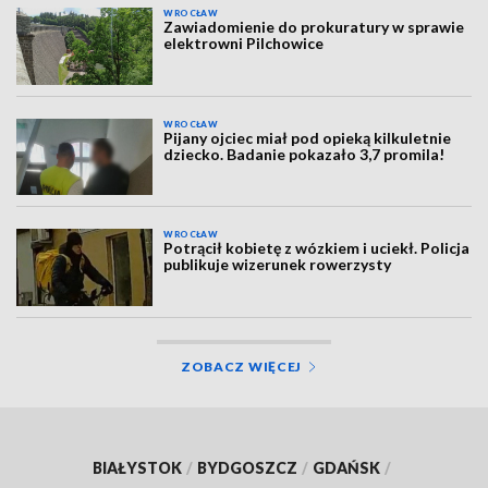
WROCŁAW
Zawiadomienie do prokuratury w sprawie
elektrowni Pilchowice
WROCŁAW
Pijany ojciec miał pod opieką kilkuletnie
dziecko. Badanie pokazało 3,7 promila!
WROCŁAW
Potrącił kobietę z wózkiem i uciekł. Policja
publikuje wizerunek rowerzysty
ZOBACZ WIĘCEJ
BIAŁYSTOK
/
BYDGOSZCZ
/
GDAŃSK
/