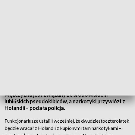
Mężczyźnie postawiono zarzuty przemytu znacznej ilości substancji
psychotropowych oraz ich posiadania (fot. policja)
Ponad kilogram kokainy miał w aucie dostawczym
dwudziestoczteroletni mężczyzna, który został
zatrzymany przez policję w miejscowości Okmiany.
Mężczyzna jest związany ze środowiskiem
lubińskich pseudokibiców, a narkotyki przywiózł z
Holandii – podała policja.
Funkcjonariusze ustalili wcześniej, że dwudziestoczterolatek
będzie wracał z Holandii z kupionymi tam narkotykami –