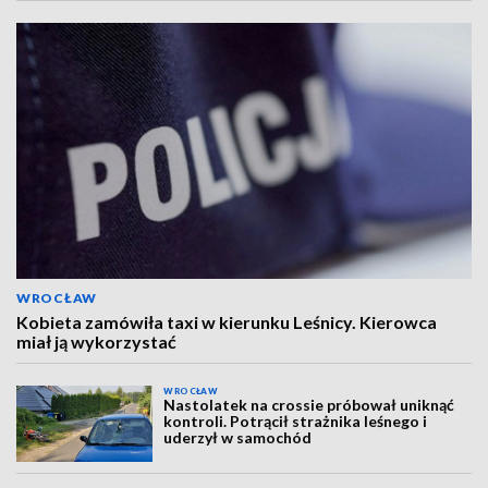
WROCŁAW
Kobieta zamówiła taxi w kierunku Leśnicy. Kierowca
miał ją wykorzystać
WROCŁAW
Nastolatek na crossie próbował uniknąć
kontroli. Potrącił strażnika leśnego i
uderzył w samochód