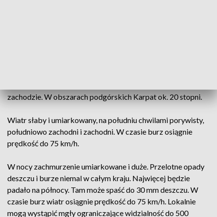
przelotne opady deszczu oraz burze. Najsilniejsze będą na
zachodzie i północnym zachodzie. Podczas burz opady
wyniosą tam do 45 mm, zaś na południu do 35 mm. Możliwy
jest także grad. Na pozostałym obszarze słabsze burze i
opady deszczu.
Temperatura maksymalna od 23 stopni Celsjusza na północy,
w centrum ok. 25 stopni, do 27 stopni na południowym
zachodzie. W obszarach podgórskich Karpat ok. 20 stopni.
Wiatr słaby i umiarkowany, na południu chwilami porywisty,
południowo zachodni i zachodni. W czasie burz osiągnie
prędkość do 75 km/h.
W nocy zachmurzenie umiarkowane i duże. Przelotne opady
deszczu i burze niemal w całym kraju. Najwięcej będzie
padało na północy. Tam może spaść do 30 mm deszczu. W
czasie burz wiatr osiągnie prędkość do 75 km/h. Lokalnie
mogą wystąpić mgły ograniczające widzialność do 500