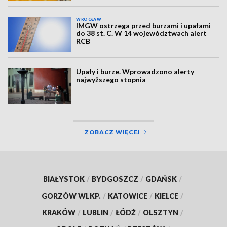
WROCŁAW
IMGW ostrzega przed burzami i upałami
do 38 st. C. W 14 województwach alert
RCB
Upały i burze. Wprowadzono alerty
najwyższego stopnia
ZOBACZ WIĘCEJ
BIAŁYSTOK
/
BYDGOSZCZ
/
GDAŃSK
/
GORZÓW WLKP.
/
KATOWICE
/
KIELCE
/
KRAKÓW
/
LUBLIN
/
ŁÓDŹ
/
OLSZTYN
/