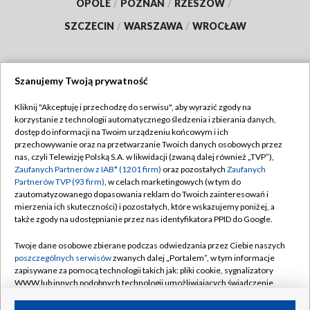
OPOLE
/
POZNAŃ
/
RZESZÓW
/
SZCZECIN
/
WARSZAWA
/
WROCŁAW
Szanujemy Twoją prywatność
Dołącz do nas:
Kliknij "Akceptuję i przechodzę do serwisu", aby wyrazić zgody na
korzystanie z technologii automatycznego śledzenia i zbierania danych,
TVP
dostęp do informacji na Twoim urządzeniu końcowym i ich
Abonament TVP
przechowywanie oraz na przetwarzanie Twoich danych osobowych przez
Regulamin TVP
nas, czyli Telewizję Polską S.A. w likwidacji (zwaną dalej również „TVP”),
Emisja w TVP
Polityka prywatności
Zaufanych Partnerów z IAB* (1201 firm)
oraz pozostałych
Zaufanych
Partnerów TVP (93 firm)
, w celach marketingowych (w tym do
Centrum informacji TVP
Moje zgody
zautomatyzowanego dopasowania reklam do Twoich zainteresowań i
mierzenia ich skuteczności) i pozostałych, które wskazujemy poniżej, a
Naziemna Telewizja Cyfrowa
Pomoc
także zgody na udostępnianie przez nas identyfikatora PPID do Google.
Sklep TVP
Biuro reklamy
Twoje dane osobowe zbierane podczas odwiedzania przez Ciebie naszych
Rada Programowa
Kontakt
poszczególnych serwisów
zwanych dalej „Portalem”, w tym informacje
zapisywane za pomocą technologii takich jak: pliki cookie, sygnalizatory
System NOS
WWW lub innych podobnych technologii umożliwiających świadczenie
dopasowanych i bezpiecznych usług, personalizację treści oraz reklam,
Informacje o nadawcy
Kanały
udostępnianie funkcji mediów społecznościowych oraz analizowanie