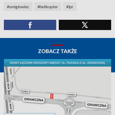
#smiglowiec
#helikopter
#lpr
ZOBACZ TAKŻE