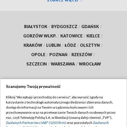
ZOBACZ WIĘCEJ
BIAŁYSTOK
/
BYDGOSZCZ
/
GDAŃSK
/
GORZÓW WLKP.
/
KATOWICE
/
KIELCE
/
KRAKÓW
/
LUBLIN
/
ŁÓDŹ
/
OLSZTYN
/
OPOLE
/
POZNAŃ
/
RZESZÓW
/
SZCZECIN
/
WARSZAWA
/
WROCŁAW
Szanujemy Twoją prywatność
Dołącz do nas:
Kliknij "Akceptuję i przechodzę do serwisu", aby wyrazić zgody na
korzystanie z technologii automatycznego śledzenia i zbierania danych,
TVP
dostęp do informacji na Twoim urządzeniu końcowym i ich
Abonament TVP
przechowywanie oraz na przetwarzanie Twoich danych osobowych przez
Regulamin TVP
nas, czyli Telewizję Polską S.A. w likwidacji (zwaną dalej również „TVP”),
Emisja w TVP
Polityka prywatności
Zaufanych Partnerów z IAB* (1201 firm)
oraz pozostałych
Zaufanych