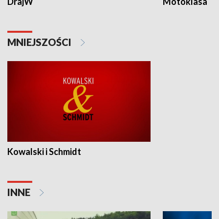
DrajW
Motoklasa
MNIEJSZOŚCI
Kowalski i Schmidt
INNE