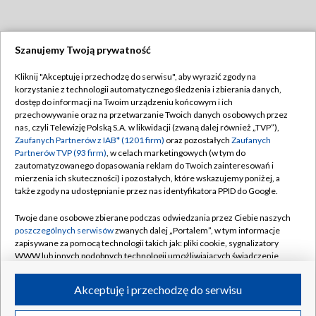
Szanujemy Twoją prywatność
Dołącz do nas:
Kliknij "Akceptuję i przechodzę do serwisu", aby wyrazić zgody na
korzystanie z technologii automatycznego śledzenia i zbierania danych,
TVP
dostęp do informacji na Twoim urządzeniu końcowym i ich
Abonament TVP
przechowywanie oraz na przetwarzanie Twoich danych osobowych przez
Regulamin TVP
nas, czyli Telewizję Polską S.A. w likwidacji (zwaną dalej również „TVP”),
Emisja w TVP
Polityka prywatności
Zaufanych Partnerów z IAB* (1201 firm)
oraz pozostałych
Zaufanych
Partnerów TVP (93 firm)
, w celach marketingowych (w tym do
Centrum informacji TVP
Moje zgody
zautomatyzowanego dopasowania reklam do Twoich zainteresowań i
mierzenia ich skuteczności) i pozostałych, które wskazujemy poniżej, a
Naziemna Telewizja Cyfrowa
Pomoc
także zgody na udostępnianie przez nas identyfikatora PPID do Google.
Sklep TVP
Biuro reklamy
Twoje dane osobowe zbierane podczas odwiedzania przez Ciebie naszych
Rada Programowa
Kontakt
poszczególnych serwisów
zwanych dalej „Portalem”, w tym informacje
zapisywane za pomocą technologii takich jak: pliki cookie, sygnalizatory
System NOS
WWW lub innych podobnych technologii umożliwiających świadczenie
dopasowanych i bezpiecznych usług, personalizację treści oraz reklam,
Informacje o nadawcy
Kanały
udostępnianie funkcji mediów społecznościowych oraz analizowanie
Akceptuję i przechodzę do serwisu
ruchu w Internecie.
Program dla prasy
©2026 Telewizja Polska S.A. w likwidacji