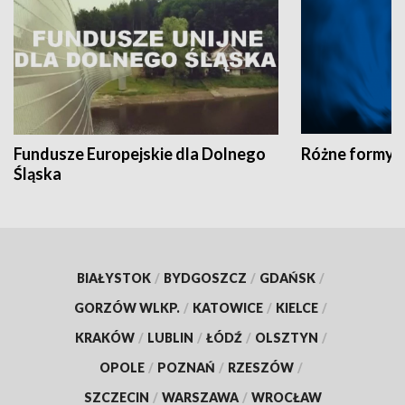
Fundusze Europejskie dla Dolnego
Różne formy t
Śląska
BIAŁYSTOK
/
BYDGOSZCZ
/
GDAŃSK
/
GORZÓW WLKP.
/
KATOWICE
/
KIELCE
/
KRAKÓW
/
LUBLIN
/
ŁÓDŹ
/
OLSZTYN
/
OPOLE
/
POZNAŃ
/
RZESZÓW
/
SZCZECIN
/
WARSZAWA
/
WROCŁAW