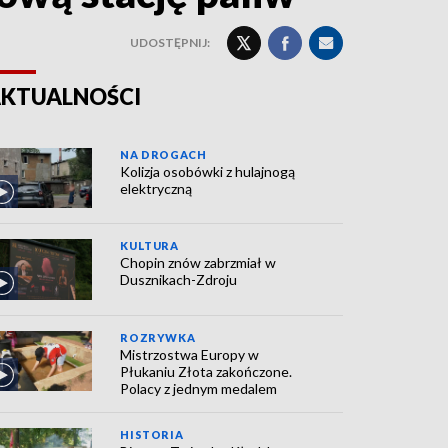
UDOSTĘPNIJ:
KTUALNOŚCI
NA DROGACH
Kolizja osobówki z hulajnogą
elektryczną
KULTURA
Chopin znów zabrzmiał w
Dusznikach-Zdroju
ROZRYWKA
Mistrzostwa Europy w
Płukaniu Złota zakończone.
Polacy z jednym medalem
HISTORIA