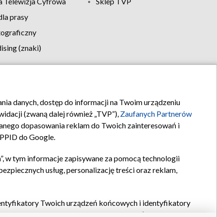
 Telewizja Cyfrowa
Sklep TVP
la prasy
tograficzny
sing (znaki)
klamy
Kontakt
rania danych, dostęp do informacji na Twoim urządzeniu
idacji (zwaną dalej również „TVP”),
Zaufanych Partnerów
anego dopasowania reklam do Twoich zainteresowań i
a PPID do Google.
”, w tym informacje zapisywane za pomocą technologii
zpiecznych usług, personalizację treści oraz reklam,
identyfikatory Twoich urządzeń końcowych i identyfikatory
P,
Zaufanych Partnerów z IAB
oraz pozostałych
Zaufanych