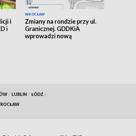
WROCŁAW
cji i
Zmiany na rondzie przy ul.
D i
Granicznej. GDDKiA
wprowadzi nową
organizację ruchu, miasto
buduje łącznik
KÓW
/
LUBLIN
/
ŁÓDŹ
/
ROCŁAW