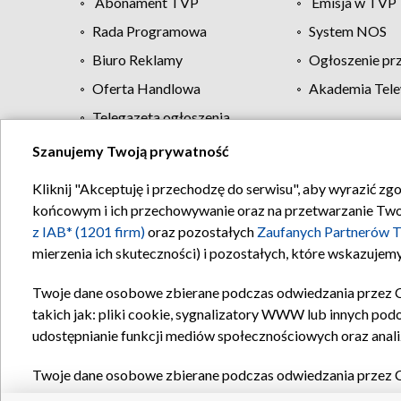
Abonament TVP
Emisja w TVP
Rada Programowa
System NOS
Biuro Reklamy
Ogłoszenie pr
Oferta Handlowa
Akademia Tele
Telegazeta ogłoszenia
Szanujemy Twoją prywatność
Regulamin TVP
Kliknij "Akceptuję i przechodzę do serwisu", aby wyrazić zg
końcowym i ich przechowywanie oraz na przetwarzanie Twoich
z IAB* (1201 firm)
oraz pozostałych
Zaufanych Partnerów T
mierzenia ich skuteczności) i pozostałych, które wskazujemy
Twoje dane osobowe zbierane podczas odwiedzania przez 
takich jak: pliki cookie, sygnalizatory WWW lub innych pod
udostępnianie funkcji mediów społecznościowych oraz anali
Twoje dane osobowe zbierane podczas odwiedzania przez 
plików cookie, informacje o Twoich wyszukiwaniach w serwi