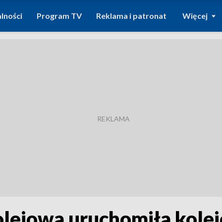
lności
Program TV
Reklama i patronat
Więcej
lejowa uruchomiła kolej