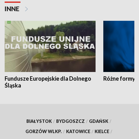
INNE
Fundusze Europejskie dla Dolnego
Różne formy t
Śląska
BIAŁYSTOK
/
BYDGOSZCZ
/
GDAŃSK
/
GORZÓW WLKP.
/
KATOWICE
/
KIELCE
/