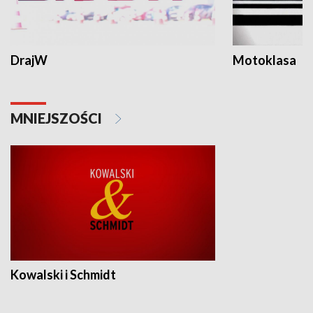
DrajW
Motoklasa
MNIEJSZOŚCI
Kowalski i Schmidt