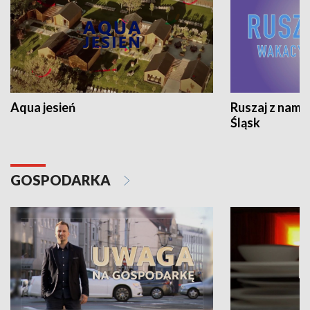
Aqua jesień
Ruszaj z nami
Śląsk
GOSPODARKA