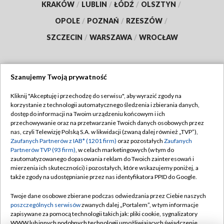
KRAKÓW
/
LUBLIN
/
ŁÓDŹ
/
OLSZTYN
/
OPOLE
/
POZNAŃ
/
RZESZÓW
/
SZCZECIN
/
WARSZAWA
/
WROCŁAW
Szanujemy Twoją prywatność
Dołącz do nas:
Kliknij "Akceptuję i przechodzę do serwisu", aby wyrazić zgody na
korzystanie z technologii automatycznego śledzenia i zbierania danych,
TVP
dostęp do informacji na Twoim urządzeniu końcowym i ich
Abonament TVP
przechowywanie oraz na przetwarzanie Twoich danych osobowych przez
Regulamin TVP
nas, czyli Telewizję Polską S.A. w likwidacji (zwaną dalej również „TVP”),
Emisja w TVP
Polityka prywatności
Zaufanych Partnerów z IAB* (1201 firm)
oraz pozostałych
Zaufanych
Partnerów TVP (93 firm)
, w celach marketingowych (w tym do
Centrum informacji TVP
Moje zgody
zautomatyzowanego dopasowania reklam do Twoich zainteresowań i
mierzenia ich skuteczności) i pozostałych, które wskazujemy poniżej, a
Naziemna Telewizja Cyfrowa
Pomoc
także zgody na udostępnianie przez nas identyfikatora PPID do Google.
Sklep TVP
Biuro reklamy
Twoje dane osobowe zbierane podczas odwiedzania przez Ciebie naszych
Rada Programowa
Kontakt
poszczególnych serwisów
zwanych dalej „Portalem”, w tym informacje
zapisywane za pomocą technologii takich jak: pliki cookie, sygnalizatory
System NOS
WWW lub innych podobnych technologii umożliwiających świadczenie