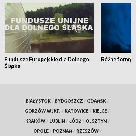
Fundusze Europejskie dla Dolnego
Różne formy t
Śląska
BIAŁYSTOK
/
BYDGOSZCZ
/
GDAŃSK
/
GORZÓW WLKP.
/
KATOWICE
/
KIELCE
/
KRAKÓW
/
LUBLIN
/
ŁÓDŹ
/
OLSZTYN
/
OPOLE
/
POZNAŃ
/
RZESZÓW
/