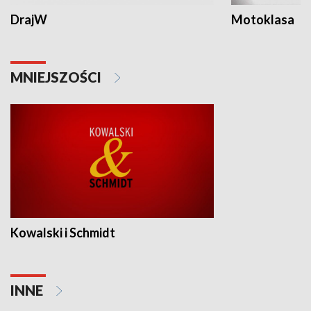
DrajW
Motoklasa
MNIEJSZOŚCI
Kowalski i Schmidt
INNE