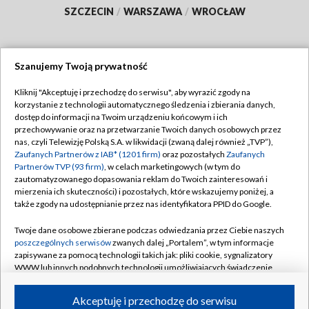
SZCZECIN
/
WARSZAWA
/
WROCŁAW
Szanujemy Twoją prywatność
Dołącz do nas:
Kliknij "Akceptuję i przechodzę do serwisu", aby wyrazić zgody na
korzystanie z technologii automatycznego śledzenia i zbierania danych,
TVP
dostęp do informacji na Twoim urządzeniu końcowym i ich
Abonament TVP
przechowywanie oraz na przetwarzanie Twoich danych osobowych przez
Regulamin TVP
nas, czyli Telewizję Polską S.A. w likwidacji (zwaną dalej również „TVP”),
Emisja w TVP
Polityka prywatności
Zaufanych Partnerów z IAB* (1201 firm)
oraz pozostałych
Zaufanych
Partnerów TVP (93 firm)
, w celach marketingowych (w tym do
Centrum informacji TVP
Moje zgody
zautomatyzowanego dopasowania reklam do Twoich zainteresowań i
mierzenia ich skuteczności) i pozostałych, które wskazujemy poniżej, a
Naziemna Telewizja Cyfrowa
Pomoc
także zgody na udostępnianie przez nas identyfikatora PPID do Google.
Sklep TVP
Biuro reklamy
Twoje dane osobowe zbierane podczas odwiedzania przez Ciebie naszych
Rada Programowa
Kontakt
poszczególnych serwisów
zwanych dalej „Portalem”, w tym informacje
zapisywane za pomocą technologii takich jak: pliki cookie, sygnalizatory
System NOS
WWW lub innych podobnych technologii umożliwiających świadczenie
dopasowanych i bezpiecznych usług, personalizację treści oraz reklam,
Informacje o nadawcy
Kanały
udostępnianie funkcji mediów społecznościowych oraz analizowanie
Akceptuję i przechodzę do serwisu
ruchu w Internecie.
Program dla prasy