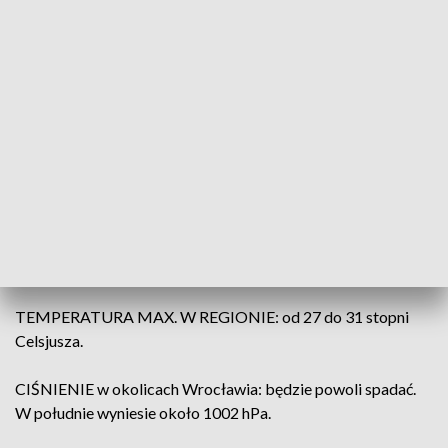
(fot. ilustracyjna Pexels)
Do południa w całym województwie będzie
pogodnie, słonecznie i bez opadów. Po południu
nadal pogodna aura nas nie opuści – będziemy mogli
się cieszyć pogodnym i słonecznym niebem.
TEMPERATURA MAX. W REGIONIE: od 27 do 31 stopni
Celsjusza.
CIŚNIENIE w okolicach Wrocławia: będzie powoli spadać.
W południe wyniesie około 1002 hPa.