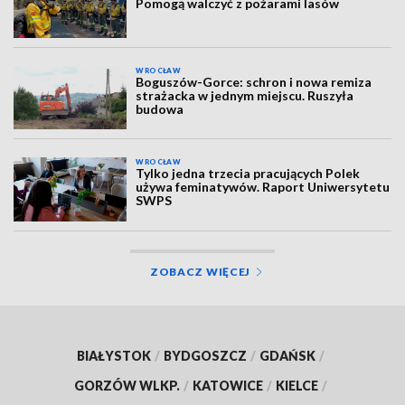
Pomogą walczyć z pożarami lasów
WROCŁAW
Boguszów-Gorce: schron i nowa remiza
strażacka w jednym miejscu. Ruszyła
budowa
WROCŁAW
Tylko jedna trzecia pracujących Polek
używa feminatywów. Raport Uniwersytetu
SWPS
ZOBACZ WIĘCEJ
BIAŁYSTOK
/
BYDGOSZCZ
/
GDAŃSK
/
GORZÓW WLKP.
/
KATOWICE
/
KIELCE
/