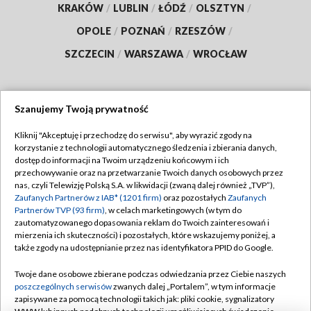
KRAKÓW
/
LUBLIN
/
ŁÓDŹ
/
OLSZTYN
/
OPOLE
/
POZNAŃ
/
RZESZÓW
/
SZCZECIN
/
WARSZAWA
/
WROCŁAW
Szanujemy Twoją prywatność
Dołącz do nas:
Kliknij "Akceptuję i przechodzę do serwisu", aby wyrazić zgody na
korzystanie z technologii automatycznego śledzenia i zbierania danych,
TVP
dostęp do informacji na Twoim urządzeniu końcowym i ich
Abonament TVP
przechowywanie oraz na przetwarzanie Twoich danych osobowych przez
Regulamin TVP
nas, czyli Telewizję Polską S.A. w likwidacji (zwaną dalej również „TVP”),
Emisja w TVP
Polityka prywatności
Zaufanych Partnerów z IAB* (1201 firm)
oraz pozostałych
Zaufanych
Partnerów TVP (93 firm)
, w celach marketingowych (w tym do
Centrum informacji TVP
Moje zgody
zautomatyzowanego dopasowania reklam do Twoich zainteresowań i
mierzenia ich skuteczności) i pozostałych, które wskazujemy poniżej, a
Naziemna Telewizja Cyfrowa
Pomoc
także zgody na udostępnianie przez nas identyfikatora PPID do Google.
Sklep TVP
Biuro reklamy
Twoje dane osobowe zbierane podczas odwiedzania przez Ciebie naszych
Rada Programowa
Kontakt
poszczególnych serwisów
zwanych dalej „Portalem”, w tym informacje
zapisywane za pomocą technologii takich jak: pliki cookie, sygnalizatory
System NOS