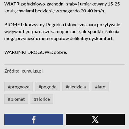
WIATR: południowo-zachodni, słaby i umiarkowany 15-25
km/h, chwilami będzie się wzmagał do 30-40 km/h.
BIOMET: korzystny. Pogodna i słoneczna aura pozytywnie
wpływać będą na nasze samopoczucie, ale spadki ciśnienia
mogą przynieść u meteoropatów delikatny dyskomfort.
WARUNKI DROGOWE: dobre.
Źródło:
cumulus.pl
#prognoza
#pogoda
#niedziela
#lato
#biomet
#słońce