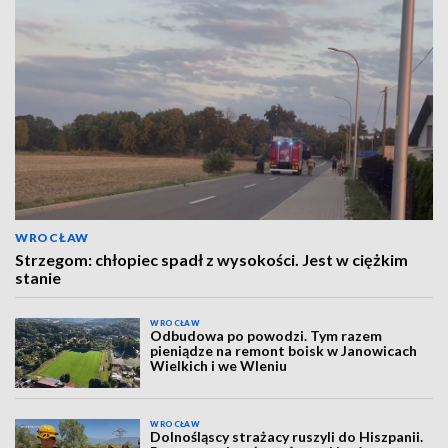
WROCŁAW
Strzegom: chłopiec spadł z wysokości. Jest w ciężkim
stanie
WROCŁAW
Odbudowa po powodzi. Tym razem
pieniądze na remont boisk w Janowicach
Wielkich i we Wleniu
WROCŁAW
Dolnośląscy strażacy ruszyli do Hiszpanii.