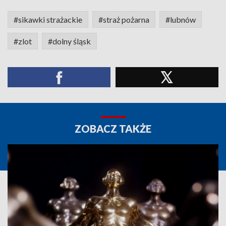
#sikawki strażackie
#straż pożarna
#lubnów
#zlot
#dolny śląsk
ZOBACZ TAKŻE