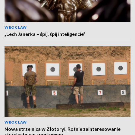
WROCŁAW
„Lech Janerka – śpij, śpij inteligencie”
WROCŁAW
Nowa strzelnica w Złotoryi. Rośnie zainteresowanie
strzelectwem sportowym