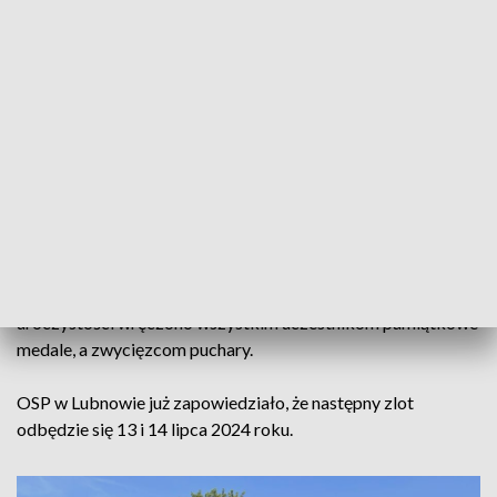
Pomianów Dolny, OSP Lubnów, OSP Wadochowice, SDH
Jasenna, SHD Horni Rybnik, OSP Przechód, OSP Gościce,
OSP Ochodze, OSP Tarnów, OSP Wójcice, OSP Ujeździec,
OSP Kamenica, OSP Granowice oraz OSP Dąbrowa. Drużyny
rywalizowały w duchu sportowej rywalizacji. Najlepszymi w
konkurencji przeciąganie węża strażackiego okazali się
druhowie z Wadochowic.
Największą popularnością niezmiennie cieszą się zawody
starych sikawek konnych. Najbardziej oryginalną sikawką,
którą wyróżniono, okazała się sikawka pochodzącą z
Tarnowa (gmina Ząbkowice Śląskie). Na zakończenie
uroczystości wręczono wszystkim uczestnikom pamiątkowe
medale, a zwycięzcom puchary.
OSP w Lubnowie już zapowiedziało, że następny zlot
odbędzie się 13 i 14 lipca 2024 roku.