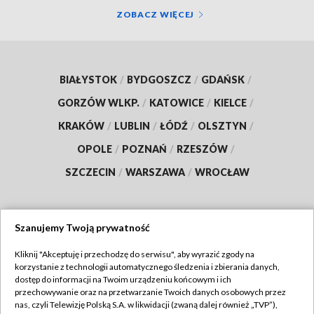
ZOBACZ WIĘCEJ
BIAŁYSTOK
/
BYDGOSZCZ
/
GDAŃSK
/
GORZÓW WLKP.
/
KATOWICE
/
KIELCE
/
KRAKÓW
/
LUBLIN
/
ŁÓDŹ
/
OLSZTYN
/
OPOLE
/
POZNAŃ
/
RZESZÓW
/
SZCZECIN
/
WARSZAWA
/
WROCŁAW
Szanujemy Twoją prywatność
Dołącz do nas:
Kliknij "Akceptuję i przechodzę do serwisu", aby wyrazić zgody na
korzystanie z technologii automatycznego śledzenia i zbierania danych,
TVP
dostęp do informacji na Twoim urządzeniu końcowym i ich
Abonament TVP
przechowywanie oraz na przetwarzanie Twoich danych osobowych przez
Regulamin TVP
nas, czyli Telewizję Polską S.A. w likwidacji (zwaną dalej również „TVP”),