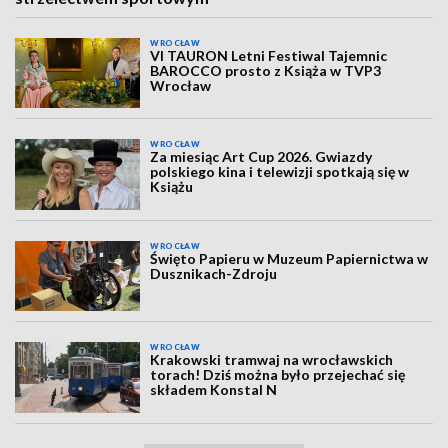
WROCŁAW
VI TAURON Letni Festiwal Tajemnic
BAROCCO prosto z Książa w TVP3
Wrocław
WROCŁAW
Za miesiąc Art Cup 2026. Gwiazdy
polskiego kina i telewizji spotkają się w
Książu
WROCŁAW
Święto Papieru w Muzeum Papiernictwa w
Dusznikach-Zdroju
WROCŁAW
Krakowski tramwaj na wrocławskich
torach! Dziś można było przejechać się
składem Konstal N