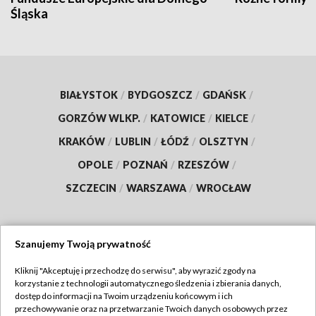
Śląska
BIAŁYSTOK
/
BYDGOSZCZ
/
GDAŃSK
/
GORZÓW WLKP.
/
KATOWICE
/
KIELCE
/
KRAKÓW
/
LUBLIN
/
ŁÓDŹ
/
OLSZTYN
/
OPOLE
/
POZNAŃ
/
RZESZÓW
/
SZCZECIN
/
WARSZAWA
/
WROCŁAW
Szanujemy Twoją prywatność
Dołącz do nas:
Kliknij "Akceptuję i przechodzę do serwisu", aby wyrazić zgody na
korzystanie z technologii automatycznego śledzenia i zbierania danych,
TVP
dostęp do informacji na Twoim urządzeniu końcowym i ich
Abonament TVP
przechowywanie oraz na przetwarzanie Twoich danych osobowych przez
Regulamin TVP