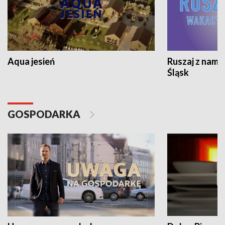
Aqua jesień
Ruszaj z nami
Śląsk
GOSPODARKA