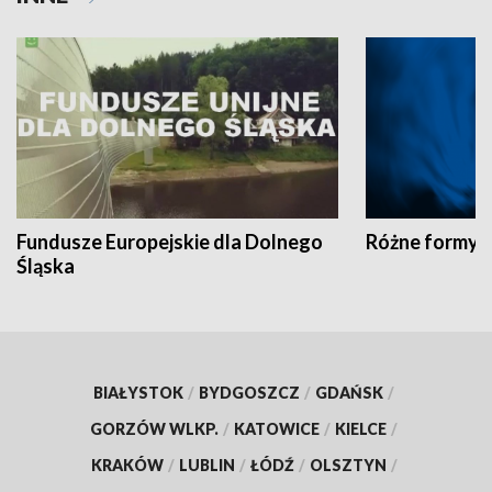
Fundusze Europejskie dla Dolnego
Różne formy t
Śląska
BIAŁYSTOK
/
BYDGOSZCZ
/
GDAŃSK
/
GORZÓW WLKP.
/
KATOWICE
/
KIELCE
/
KRAKÓW
/
LUBLIN
/
ŁÓDŹ
/
OLSZTYN
/