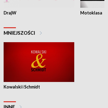
DrajW
Motoklasa
MNIEJSZOŚCI
Kowalski i Schmidt
INNE