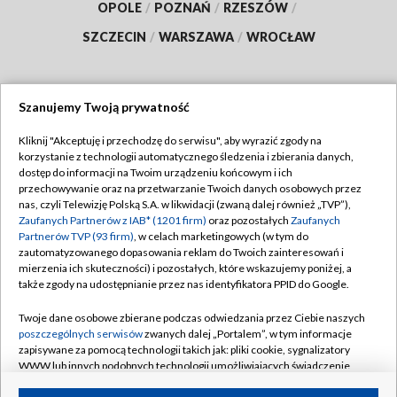
OPOLE
/
POZNAŃ
/
RZESZÓW
/
SZCZECIN
/
WARSZAWA
/
WROCŁAW
Szanujemy Twoją prywatność
Dołącz do nas:
Kliknij "Akceptuję i przechodzę do serwisu", aby wyrazić zgody na
korzystanie z technologii automatycznego śledzenia i zbierania danych,
TVP
dostęp do informacji na Twoim urządzeniu końcowym i ich
Abonament TVP
przechowywanie oraz na przetwarzanie Twoich danych osobowych przez
Regulamin TVP
nas, czyli Telewizję Polską S.A. w likwidacji (zwaną dalej również „TVP”),
Emisja w TVP
Polityka prywatności
Zaufanych Partnerów z IAB* (1201 firm)
oraz pozostałych
Zaufanych
Partnerów TVP (93 firm)
, w celach marketingowych (w tym do
Centrum informacji TVP
Moje zgody
zautomatyzowanego dopasowania reklam do Twoich zainteresowań i
mierzenia ich skuteczności) i pozostałych, które wskazujemy poniżej, a
Naziemna Telewizja Cyfrowa
Pomoc
także zgody na udostępnianie przez nas identyfikatora PPID do Google.
Sklep TVP
Biuro reklamy
Twoje dane osobowe zbierane podczas odwiedzania przez Ciebie naszych
Rada Programowa
Kontakt
poszczególnych serwisów
zwanych dalej „Portalem”, w tym informacje
zapisywane za pomocą technologii takich jak: pliki cookie, sygnalizatory
System NOS
WWW lub innych podobnych technologii umożliwiających świadczenie
dopasowanych i bezpiecznych usług, personalizację treści oraz reklam,
Informacje o nadawcy
Kanały