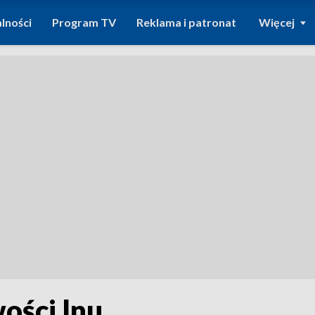
lności
Program TV
Reklama i patronat
Więcej
ości lnu