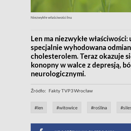
Niezwykłe właściwości lnu
Len ma niezwykłe właściwości: u
specjalnie wyhodowana odmiana 
cholesterolem. Teraz okazuje się
konopny w walce z depresją, bó
neurologicznymi.
Źródło:
Fakty TVP3 Wrocław
#len
#witowice
#roślina
#sile