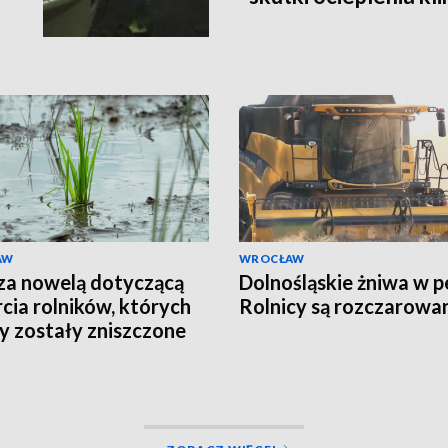
AW
WROCŁAW
za nowelą dotyczącą
Dolnośląskie żniwa w pe
cia rolników, których
Rolnicy są rozczarowa
y zostały zniszczone
z powódź