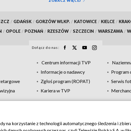
ZOBACZ WIĘCEJ
SZCZ
/
GDAŃSK
/
GORZÓW WLKP.
/
KATOWICE
/
KIELCE
/
KRA
N
/
OPOLE
/
POZNAŃ
/
RZESZÓW
/
SZCZECIN
/
WARSZAWA
/
W
Dołącz do nas:
Centrum informacji TVP
Naziemna
Informacje o nadawcy
Program d
zetargowe
Zgłoś program (ROPAT)
Serwis fo
wizyjna
Kariera w TVP
Merchandi
Polityka prywatności
Moje zgody
Pomoc
Biuro re
ody na korzystanie z technologii automatycznego śledzenia i zbie
 danych osobowych przez nas, czyli Telewizję Polską S.A. w likw