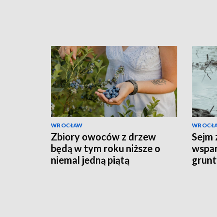
WROCŁAW
WROCŁ
Zbiory owoców z drzew
Sejm 
będą w tym roku niższe o
wspar
niemal jedną piątą
grunt
prze