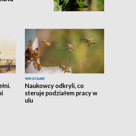
WROCŁAW
łni.
Naukowcy odkryli, co
ni
steruje podziałem pracy w
ulu