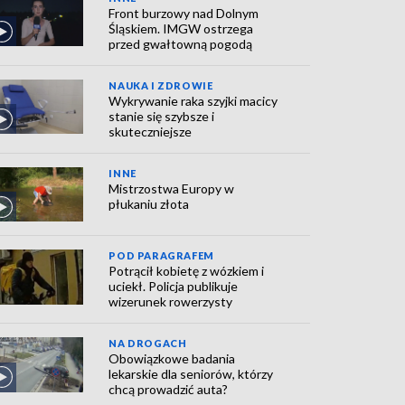
Front burzowy nad Dolnym
Śląskiem. IMGW ostrzega
przed gwałtowną pogodą
NAUKA I ZDROWIE
Wykrywanie raka szyjki macicy
stanie się szybsze i
skuteczniejsze
INNE
Mistrzostwa Europy w
płukaniu złota
POD PARAGRAFEM
Potrącił kobietę z wózkiem i
uciekł. Policja publikuje
wizerunek rowerzysty
NA DROGACH
Obowiązkowe badania
lekarskie dla seniorów, którzy
chcą prowadzić auta?