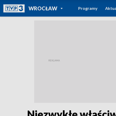
POWRÓT DO
WROCŁAW
Programy
Aktua
TVP REGIONY
Niezwykłe właściw