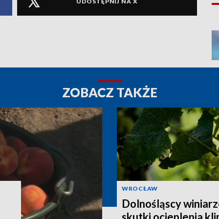
UDOSTĘPNIJ NA X
ZOBACZ TAKŻE
WROCŁAW
Dolnośląscy winiar
skutki ocieplenia kl