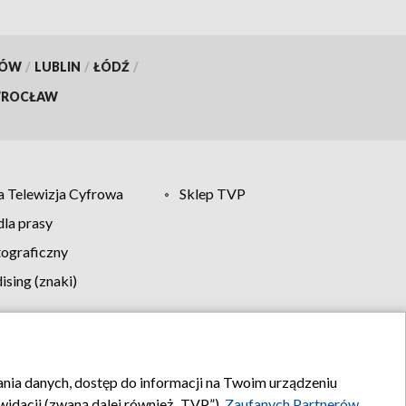
KÓW
/
LUBLIN
/
ŁÓDŹ
/
ROCŁAW
 Telewizja Cyfrowa
Sklep TVP
la prasy
tograficzny
sing (znaki)
klamy
Kontakt
rania danych, dostęp do informacji na Twoim urządzeniu
idacji (zwaną dalej również „TVP”),
Zaufanych Partnerów