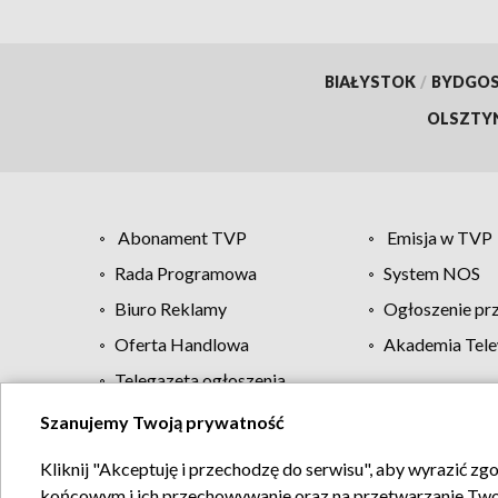
BIAŁYSTOK
/
BYDGO
OLSZTY
Abonament TVP
Emisja w TVP
Rada Programowa
System NOS
Biuro Reklamy
Ogłoszenie pr
Oferta Handlowa
Akademia Tele
Telegazeta ogłoszenia
Szanujemy Twoją prywatność
Regulamin TVP
Kliknij "Akceptuję i przechodzę do serwisu", aby wyrazić zg
końcowym i ich przechowywanie oraz na przetwarzanie Twoich