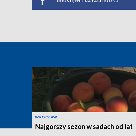
UDOSTĘPNIJ NA FACEBOOKU
WROCŁAW
Najgorszy sezon w sadach od lat