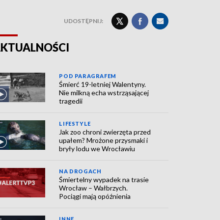
UDOSTĘPNIJ:
KTUALNOŚCI
POD PARAGRAFEM
Śmierć 19-letniej Walentyny.
Nie milkną echa wstrząsającej
tragedii
LIFESTYLE
Jak zoo chroni zwierzęta przed
upałem? Mrożone przysmaki i
bryły lodu we Wrocławiu
NA DROGACH
Śmiertelny wypadek na trasie
Wrocław – Wałbrzych.
Pociągi mają opóźnienia
INNE