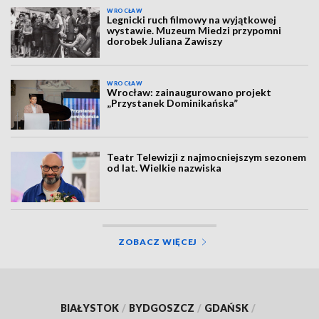
WROCŁAW
Legnicki ruch filmowy na wyjątkowej
wystawie. Muzeum Miedzi przypomni
dorobek Juliana Zawiszy
WROCŁAW
Wrocław: zainaugurowano projekt
„Przystanek Dominikańska”
Teatr Telewizji z najmocniejszym sezonem
od lat. Wielkie nazwiska
ZOBACZ WIĘCEJ
BIAŁYSTOK
/
BYDGOSZCZ
/
GDAŃSK
/