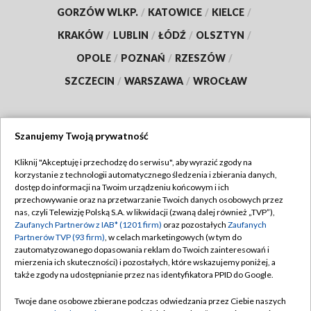
GORZÓW WLKP.
/
KATOWICE
/
KIELCE
/
KRAKÓW
/
LUBLIN
/
ŁÓDŹ
/
OLSZTYN
/
OPOLE
/
POZNAŃ
/
RZESZÓW
/
SZCZECIN
/
WARSZAWA
/
WROCŁAW
Szanujemy Twoją prywatność
Dołącz do nas:
Kliknij "Akceptuję i przechodzę do serwisu", aby wyrazić zgody na
korzystanie z technologii automatycznego śledzenia i zbierania danych,
TVP
dostęp do informacji na Twoim urządzeniu końcowym i ich
Abonament TVP
przechowywanie oraz na przetwarzanie Twoich danych osobowych przez
Regulamin TVP
nas, czyli Telewizję Polską S.A. w likwidacji (zwaną dalej również „TVP”),
Emisja w TVP
Polityka prywatności
Zaufanych Partnerów z IAB* (1201 firm)
oraz pozostałych
Zaufanych
Partnerów TVP (93 firm)
, w celach marketingowych (w tym do
Centrum informacji TVP
Moje zgody
zautomatyzowanego dopasowania reklam do Twoich zainteresowań i
mierzenia ich skuteczności) i pozostałych, które wskazujemy poniżej, a
Naziemna Telewizja Cyfrowa
Pomoc
także zgody na udostępnianie przez nas identyfikatora PPID do Google.
Sklep TVP
Biuro reklamy
Twoje dane osobowe zbierane podczas odwiedzania przez Ciebie naszych