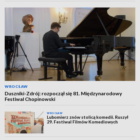
WROCŁAW
Duszniki-Zdrój: rozpoczął się 81. Międzynarodowy
Festiwal Chopinowski
WROCŁAW
Lubomierz znów stolicą komedii. Ruszył
29. Festiwal Filmów Komediowych