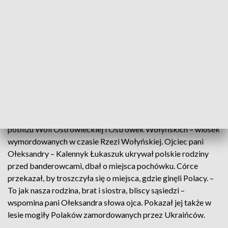
Mówimy o tym, co się wydarzyło na Wołyniu w 1943, o
ludobójstwie, a także o okruchach dobra – o Ukraińcach,
którzy ratowali życie Polaków, często z narażeniem swojego
życia – zaznaczył kurator wystawy. Jak dodał zakończenie
ekspozycji jest pewnym otwarciem na przyszłość. – Mamy
wspólnego wroga, powinniśmy robić wszystko, by żyć w
przyjaźni – zaznaczył Witold Szabłowski.
W otwarciu warszawskiej ekspozycji uczestniczyła pani
Ołeksandra Wasejko z miejscowości Sokół położonej w
pobliżu Woli Ostrowieckiej i Ostrówek Wołyńskich – wiosek
wymordowanych w czasie Rzezi Wołyńskiej. Ojciec pani
Ołeksandry – Kalennyk Łukaszuk ukrywał polskie rodziny
przed banderowcami, dbał o miejsca pochówku. Córce
przekazał, by troszczyła się o miejsca, gdzie ginęli Polacy. –
To jak nasza rodzina, brat i siostra, bliscy sąsiedzi –
wspomina pani Ołeksandra słowa ojca. Pokazał jej także w
lesie mogiły Polaków zamordowanych przez Ukraińców.