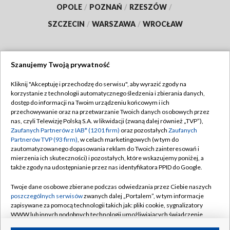
OPOLE
/
POZNAŃ
/
RZESZÓW
/
SZCZECIN
/
WARSZAWA
/
WROCŁAW
Szanujemy Twoją prywatność
Dołącz do nas:
Kliknij "Akceptuję i przechodzę do serwisu", aby wyrazić zgody na
korzystanie z technologii automatycznego śledzenia i zbierania danych,
TVP
dostęp do informacji na Twoim urządzeniu końcowym i ich
Abonament TVP
przechowywanie oraz na przetwarzanie Twoich danych osobowych przez
Regulamin TVP
nas, czyli Telewizję Polską S.A. w likwidacji (zwaną dalej również „TVP”),
Emisja w TVP
Polityka prywatności
Zaufanych Partnerów z IAB* (1201 firm)
oraz pozostałych
Zaufanych
Partnerów TVP (93 firm)
, w celach marketingowych (w tym do
Centrum informacji TVP
Moje zgody
zautomatyzowanego dopasowania reklam do Twoich zainteresowań i
mierzenia ich skuteczności) i pozostałych, które wskazujemy poniżej, a
Naziemna Telewizja Cyfrowa
Pomoc
także zgody na udostępnianie przez nas identyfikatora PPID do Google.
Sklep TVP
Biuro reklamy
Twoje dane osobowe zbierane podczas odwiedzania przez Ciebie naszych
Rada Programowa
Kontakt
poszczególnych serwisów
zwanych dalej „Portalem”, w tym informacje
zapisywane za pomocą technologii takich jak: pliki cookie, sygnalizatory
System NOS
WWW lub innych podobnych technologii umożliwiających świadczenie
dopasowanych i bezpiecznych usług, personalizację treści oraz reklam,
Informacje o nadawcy
Kanały