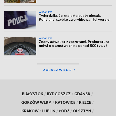
WROCŁAW
Twierdziła, że znalazła pusty plecak.
Policjanci szybko zweryfikowali jej wersję
WROCŁAW
Znany adwokat z zarzutami. Prokuratura
mówi o oszustwach na ponad 500 tys. zł
ZOBACZ WIĘCEJ
BIAŁYSTOK
/
BYDGOSZCZ
/
GDAŃSK
/
GORZÓW WLKP.
/
KATOWICE
/
KIELCE
/
KRAKÓW
/
LUBLIN
/
ŁÓDŹ
/
OLSZTYN
/