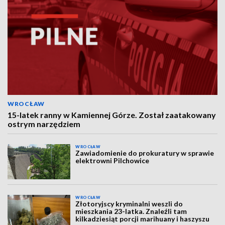
WROCŁAW
15-latek ranny w Kamiennej Górze. Został zaatakowany
ostrym narzędziem
WROCŁAW
Zawiadomienie do prokuratury w sprawie
elektrowni Pilchowice
WROCŁAW
Złotoryjscy kryminalni weszli do
mieszkania 23-latka. Znaleźli tam
kilkadziesiąt porcji marihuany i haszyszu