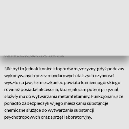
W ubiegłym tygodniu kamiennogórscy kryminalni, w wyniku
prowadzonych czynności operacyjnych w sprawie środków
odurzających, ustalili, że na terenie tego powiatu znajduje się
nielegalna uprawa konopi indyjskich. Policjanci, w wyniku
sprawdzenia jednej z posesji, w przydomowej szklarni
zabezpieczyli kilkanaście krzewów roślin konopi innych niż
włókniste, a następnie zatrzymali odpowiedzialnego za ich
uprawę czterdziestotrzylatka.
Nie był to jednak koniec kłopotów mężczyzny, gdyż podczas
wykonywanych przez mundurowych dalszych czynności
wyszło na jaw, że mieszkaniec powiatu kamiennogórskiego
również posiadał akcesoria, które jak sam potem przyznał,
służyły mu do wytwarzania metamfetaminy. Funkcjonariusze
ponadto zabezpieczyli w jego mieszkaniu substancje
chemiczne służące do wytwarzania substancji
psychotropowych oraz sprzęt laboratoryjny.