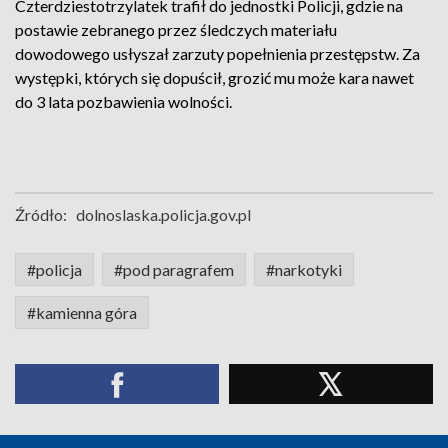
Czterdziestotrzylatek trafił do jednostki Policji, gdzie na
postawie zebranego przez śledczych materiału
dowodowego usłyszał zarzuty popełnienia przestępstw. Za
występki, których się dopuścił, grozić mu może kara nawet
do 3 lata pozbawienia wolności.
Źródło:
dolnoslaska.policja.gov.pl
#policja
#pod paragrafem
#narkotyki
#kamienna góra