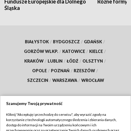
Fundusze Europejskie dla Dolnego
Różne formy t
Śląska
BIAŁYSTOK
/
BYDGOSZCZ
/
GDAŃSK
/
GORZÓW WLKP.
/
KATOWICE
/
KIELCE
/
KRAKÓW
/
LUBLIN
/
ŁÓDŹ
/
OLSZTYN
/
OPOLE
/
POZNAŃ
/
RZESZÓW
/
SZCZECIN
/
WARSZAWA
/
WROCŁAW
Szanujemy Twoją prywatność
Dołącz do nas:
Kliknij "Akceptuję i przechodzę do serwisu", aby wyrazić zgody na
korzystanie z technologii automatycznego śledzenia i zbierania danych,
TVP
dostęp do informacji na Twoim urządzeniu końcowym i ich
Abonament TVP
przechowywanie oraz na przetwarzanie Twoich danych osobowych przez