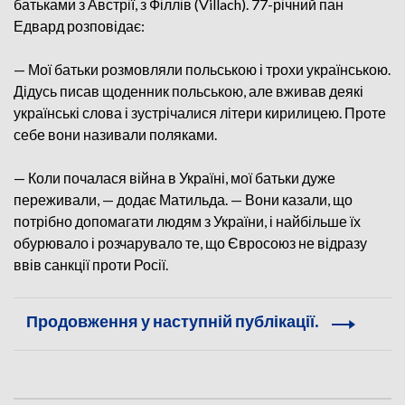
батьками з Австрії, з Філлів (Villach). 77-річний пан
Едвард розповідає:
— Мої батьки розмовляли польською і трохи українською.
Дідусь писав щоденник польською, але вживав деякі
українські слова і зустрічалися літери кирилицею. Проте
себе вони називали поляками.
— Коли почалася війна в Україні, мої батьки дуже
переживали, — додає Матильда. — Вони казали, що
потрібно допомагати людям з України, і найбільше їх
обурювало і розчарувало те, що Євросоюз не відразу
ввів санкції проти Росії.
Продовження у наступній публікації.