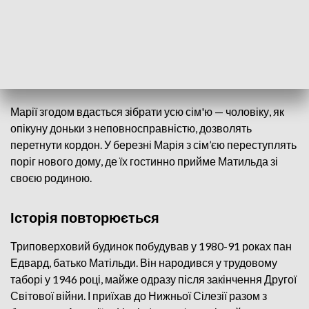
Матильда і Павел з дітьми — родина, яка прийняла українську сім’ю
Марії згодом вдасться зібрати усю сім'ю — чоловіку, як
опікуну доньки з неповносправністю, дозволять
перетнути кордон. У березні Марія з сім’єю переступлять
поріг нового дому, де їх гостинно прийме Матильда зі
своєю родиною.
Історія повторюється
Триповерховий будинок побудував у 1980-91 роках пан
Едвард, батько Матільди. Він народився у трудовому
таборі у 1946 році, майже одразу після закінчення Другої
Світової війни. І приїхав до Нижньої Сілезії разом з