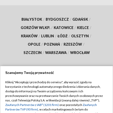
BIAŁYSTOK
/
BYDGOSZCZ
/
GDAŃSK
/
GORZÓW WLKP.
/
KATOWICE
/
KIELCE
/
KRAKÓW
/
LUBLIN
/
ŁÓDŹ
/
OLSZTYN
/
OPOLE
/
POZNAŃ
/
RZESZÓW
/
SZCZECIN
/
WARSZAWA
/
WROCŁAW
Szanujemy Twoją prywatność
Dołącz do nas:
Kliknij "Akceptuję i przechodzę do serwisu", aby wyrazić zgody na
korzystanie z technologii automatycznego śledzenia i zbierania danych,
TVP
dostęp do informacji na Twoim urządzeniu końcowym i ich
Abonament TVP
przechowywanie oraz na przetwarzanie Twoich danych osobowych przez
Regulamin TVP
nas, czyli Telewizję Polską S.A. w likwidacji (zwaną dalej również „TVP”),
Emisja w TVP
Polityka prywatności
Zaufanych Partnerów z IAB* (1201 firm)
oraz pozostałych
Zaufanych
Partnerów TVP (93 firm)
, w celach marketingowych (w tym do
Centrum informacji TVP