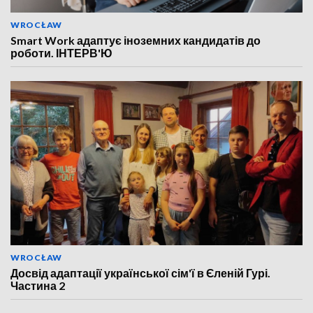
WROCŁAW
Smart Work адаптує іноземних кандидатів до
роботи. ІНТЕРВ'Ю
WROCŁAW
Досвід адаптації української сім'ї в Єленій Гурі.
Частина 2