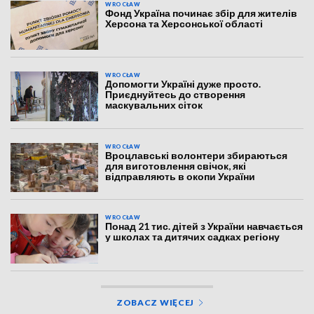
WROCŁAW
Фонд Україна починає збір для жителів
Херсона та Херсонської області
WROCŁAW
Допомогти Україні дуже просто.
Приєднуйтесь до створення
маскувальних сіток
WROCŁAW
Вроцлавські волонтери збираються
для виготовлення свічок, які
відправляють в окопи України
WROCŁAW
Понад 21 тис. дітей з України навчається
у школах та дитячих садках регіону
ZOBACZ WIĘCEJ