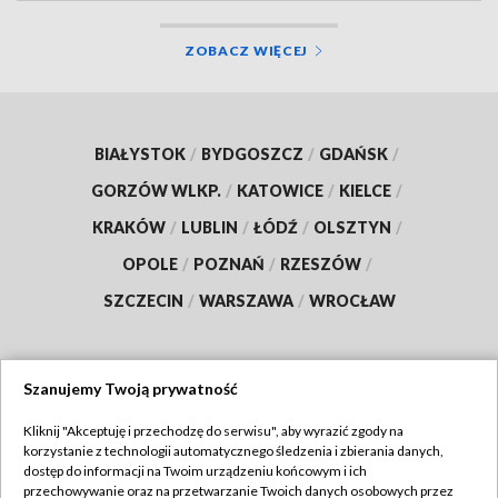
ZOBACZ WIĘCEJ
BIAŁYSTOK
/
BYDGOSZCZ
/
GDAŃSK
/
GORZÓW WLKP.
/
KATOWICE
/
KIELCE
/
KRAKÓW
/
LUBLIN
/
ŁÓDŹ
/
OLSZTYN
/
OPOLE
/
POZNAŃ
/
RZESZÓW
/
SZCZECIN
/
WARSZAWA
/
WROCŁAW
Szanujemy Twoją prywatność
Dołącz do nas:
Kliknij "Akceptuję i przechodzę do serwisu", aby wyrazić zgody na
korzystanie z technologii automatycznego śledzenia i zbierania danych,
TVP
dostęp do informacji na Twoim urządzeniu końcowym i ich
Abonament TVP
przechowywanie oraz na przetwarzanie Twoich danych osobowych przez
Regulamin TVP