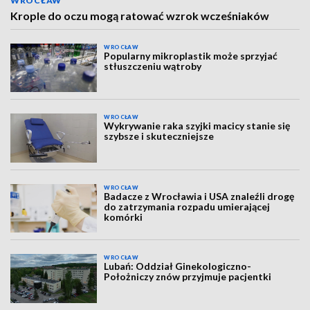
WROCŁAW
Krople do oczu mogą ratować wzrok wcześniaków
WROCŁAW
Popularny mikroplastik może sprzyjać
stłuszczeniu wątroby
WROCŁAW
Wykrywanie raka szyjki macicy stanie się
szybsze i skuteczniejsze
WROCŁAW
Badacze z Wrocławia i USA znaleźli drogę
do zatrzymania rozpadu umierającej
komórki
WROCŁAW
Lubań: Oddział Ginekologiczno-
Położniczy znów przyjmuje pacjentki