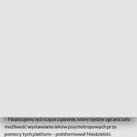
lekarzy, którzy w ciągu roku wystawili od 100 do 400 tysięcy
recept.
To oznacza – jak wskazał – że dziennie wystawiali oni od
blisko 300 do ponad tysiąca recept. W dwóch przypadkach
zachodzi podejrzenie, że zapisane bez badania leki
doprowadziły do śmierci pacjenta.
Szef MZ – oprócz doniesienia do prokuratury ws. 10 lekarzy,
którzy dopuścili się przestępstw przy wystawianiu e-recept –
zdecydował się wprowadzić ograniczenia w systemie
wystawiania e-recept. Zgodnie z nimi podczas 10 godzin
pracy lekarza będzie mógł on wystawić e-recepty 80
pacjentom. – To oznacza, że mniej więcej 300 recept będzie
górnym ograniczeniem – powiedział Niedzielski.
– Finalizujemy też rozporządzenie, które będzie ograniczało
możliwość wystawiania leków psychotropowych przy
pomocy tych platform – poinformował Niedzielski.