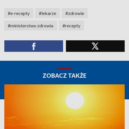
#e-recepty
#lekarze
#zdrowie
#ministerstwo zdrowia
#recepty
ZOBACZ TAKŻE