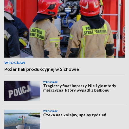
WROCŁAW
Pożar hali produkcyjnej w Sichowie
WROCŁAW
Tragiczny finał imprezy. Nie żyje młody
mężczyzna, który wypadł z balkonu
WROCŁAW
Czeka nas kolejny, upalny tydzień