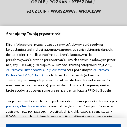
OPOLE
/
POZNAŃ
/
RZESZÓW
/
SZCZECIN
/
WARSZAWA
/
WROCŁAW
Szanujemy Twoją prywatność
Dołącz do nas:
Kliknij "Akceptuję i przechodzę do serwisu", aby wyrazić zgody na
korzystanie z technologii automatycznego śledzenia i zbierania danych,
TVP
dostęp do informacji na Twoim urządzeniu końcowym i ich
Abonament TVP
przechowywanie oraz na przetwarzanie Twoich danych osobowych przez
Regulamin TVP
nas, czyli Telewizję Polską S.A. w likwidacji (zwaną dalej również „TVP”),
Emisja w TVP
Polityka prywatności
Zaufanych Partnerów z IAB* (1201 firm)
oraz pozostałych
Zaufanych
Partnerów TVP (93 firm)
, w celach marketingowych (w tym do
Centrum informacji TVP
Moje zgody
zautomatyzowanego dopasowania reklam do Twoich zainteresowań i
mierzenia ich skuteczności) i pozostałych, które wskazujemy poniżej, a
Naziemna Telewizja Cyfrowa
Pomoc
także zgody na udostępnianie przez nas identyfikatora PPID do Google.
Sklep TVP
Biuro reklamy
Twoje dane osobowe zbierane podczas odwiedzania przez Ciebie naszych
Rada Programowa
Kontakt
poszczególnych serwisów
zwanych dalej „Portalem”, w tym informacje
zapisywane za pomocą technologii takich jak: pliki cookie, sygnalizatory
System NOS
WWW lub innych podobnych technologii umożliwiających świadczenie
dopasowanych i bezpiecznych usług, personalizację treści oraz reklam,
Informacje o nadawcy
Kanały
udostępnianie funkcji mediów społecznościowych oraz analizowanie