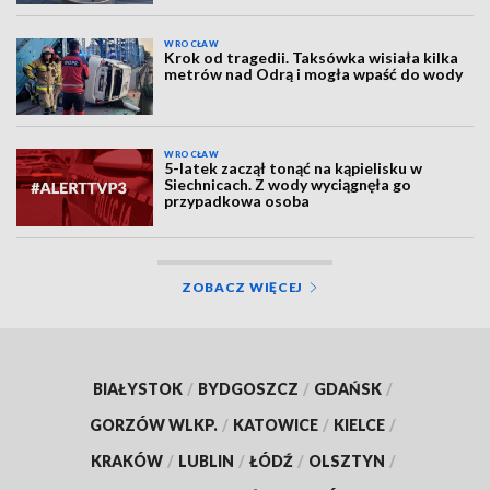
WROCŁAW
Krok od tragedii. Taksówka wisiała kilka
metrów nad Odrą i mogła wpaść do wody
WROCŁAW
5-latek zaczął tonąć na kąpielisku w
Siechnicach. Z wody wyciągnęła go
przypadkowa osoba
ZOBACZ WIĘCEJ
BIAŁYSTOK
/
BYDGOSZCZ
/
GDAŃSK
/
GORZÓW WLKP.
/
KATOWICE
/
KIELCE
/
KRAKÓW
/
LUBLIN
/
ŁÓDŹ
/
OLSZTYN
/