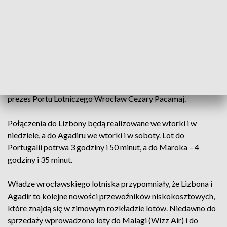
Portugalii – Lizbony i do najpopularniejszego marokańskiego
kurortu – Agadiru.
– Nowe atrakcyjne kierunki południowe wzmacniają naszą
ofertę połączeń niskokosztowych. Wierzymy, że zarówno
Lizbona jak i Agadir przyciągną do Portu Lotniczego
Wrocław tych podróżnych, którzy poszukują ciekawej opcji
na słoneczny wyjazd w sezonie zimowym – powiedział
prezes Portu Lotniczego Wrocław Cezary Pacamaj.
Połączenia do Lizbony będą realizowane we wtorki i w
niedziele, a do Agadiru we wtorki i w soboty. Lot do
Portugalii potrwa 3 godziny i 50 minut, a do Maroka – 4
godziny i 35 minut.
Władze wrocławskiego lotniska przypomniały, że Lizbona i
Agadir to kolejne nowości przewoźników niskokosztowych,
które znajdą się w zimowym rozkładzie lotów. Niedawno do
sprzedaży wprowadzono loty do Malagi (Wizz Air) i do