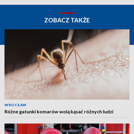
ZOBACZ TAKŻE
WROCŁAW
Różne gatunki komarów wolą kąsać różnych ludzi