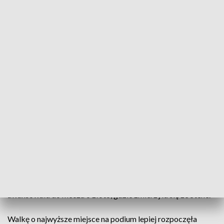
Natalia Kochańska (fot. PAP/Sebastian Borowski)
Natalia Kochańska wywalczyła na strzelnicy we
Wrocławiu srebrny medal Igrzysk Europejskich w
konkurencji karabin trzy postawy. Polka w finale
przegrała z Norweżką Jenny Stene 13:17.
Kochańska w kwalifikacjach zajęła piąte miejsce. W samym
finale radziła sobie jeszcze lepiej i z najlepszym wynikiem
awansowała do meczu o złoto, gdzie zmierzyła się ze Stene.
Walkę o najwyższe miejsce na podium lepiej rozpoczęła