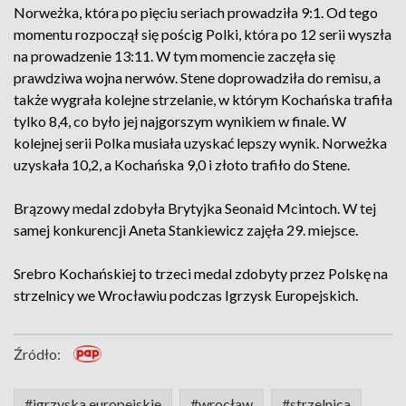
Norweżka, która po pięciu seriach prowadziła 9:1. Od tego
momentu rozpoczął się pościg Polki, która po 12 serii wyszła
na prowadzenie 13:11. W tym momencie zaczęła się
prawdziwa wojna nerwów. Stene doprowadziła do remisu, a
także wygrała kolejne strzelanie, w którym Kochańska trafiła
tylko 8,4, co było jej najgorszym wynikiem w finale. W
kolejnej serii Polka musiała uzyskać lepszy wynik. Norweżka
uzyskała 10,2, a Kochańska 9,0 i złoto trafiło do Stene.
Brązowy medal zdobyła Brytyjka Seonaid Mcintoch. W tej
samej konkurencji Aneta Stankiewicz zajęła 29. miejsce.
Srebro Kochańskiej to trzeci medal zdobyty przez Polskę na
strzelnicy we Wrocławiu podczas Igrzysk Europejskich.
Źródło:
#igrzyska europejskie
#wrocław
#strzelnica