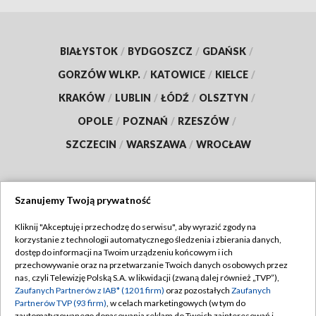
BIAŁYSTOK
/
BYDGOSZCZ
/
GDAŃSK
/
GORZÓW WLKP.
/
KATOWICE
/
KIELCE
/
KRAKÓW
/
LUBLIN
/
ŁÓDŹ
/
OLSZTYN
/
OPOLE
/
POZNAŃ
/
RZESZÓW
/
SZCZECIN
/
WARSZAWA
/
WROCŁAW
Szanujemy Twoją prywatność
Dołącz do nas:
Kliknij "Akceptuję i przechodzę do serwisu", aby wyrazić zgody na
korzystanie z technologii automatycznego śledzenia i zbierania danych,
TVP
dostęp do informacji na Twoim urządzeniu końcowym i ich
Abonament TVP
przechowywanie oraz na przetwarzanie Twoich danych osobowych przez
Regulamin TVP
nas, czyli Telewizję Polską S.A. w likwidacji (zwaną dalej również „TVP”),
Emisja w TVP
Polityka prywatności
Zaufanych Partnerów z IAB* (1201 firm)
oraz pozostałych
Zaufanych
Partnerów TVP (93 firm)
, w celach marketingowych (w tym do
Centrum informacji TVP
Moje zgody
zautomatyzowanego dopasowania reklam do Twoich zainteresowań i