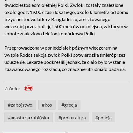
dwudziestosiedmioletniej Polki. Zwłoki zostały znalezione
około godz. 19.00 czasu lokalnego, około kilometra od domu
trzydziestodwulatka z Bangladeszu, aresztowanego
wcześniej przez policję i 500 metrów od miejsca, w którym w
sobotę znaleziono telefon komórkowy Polki.
Przeprowadzona w poniedziałek późnym wieczorem na
wyspie Rodos sekcja zwłok Polki potwierdziła śmierć przez
uduszenie. Lekarze podkreślili jednak, że ciało było w stanie
zaawansowanego rozkładu, co znacznie utrudniało badania.
Źródło:
#zabójstwo
#kos
#grecja
#anastazja rubińska
#prokuratura
#policja