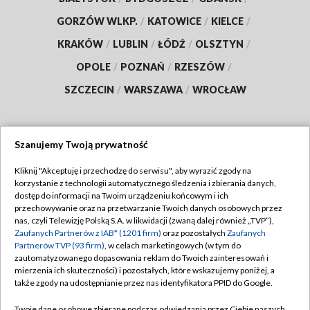
GORZÓW WLKP.
/
KATOWICE
/
KIELCE
/
KRAKÓW
/
LUBLIN
/
ŁÓDŹ
/
OLSZTYN
/
OPOLE
/
POZNAŃ
/
RZESZÓW
/
SZCZECIN
/
WARSZAWA
/
WROCŁAW
Szanujemy Twoją prywatność
Dołącz do nas:
Kliknij "Akceptuję i przechodzę do serwisu", aby wyrazić zgody na
korzystanie z technologii automatycznego śledzenia i zbierania danych,
TVP
dostęp do informacji na Twoim urządzeniu końcowym i ich
Abonament TVP
przechowywanie oraz na przetwarzanie Twoich danych osobowych przez
Regulamin TVP
nas, czyli Telewizję Polską S.A. w likwidacji (zwaną dalej również „TVP”),
Emisja w TVP
Polityka prywatności
Zaufanych Partnerów z IAB* (1201 firm)
oraz pozostałych
Zaufanych
Partnerów TVP (93 firm)
, w celach marketingowych (w tym do
Centrum informacji TVP
Moje zgody
zautomatyzowanego dopasowania reklam do Twoich zainteresowań i
mierzenia ich skuteczności) i pozostałych, które wskazujemy poniżej, a
Naziemna Telewizja Cyfrowa
Pomoc
także zgody na udostępnianie przez nas identyfikatora PPID do Google.
Sklep TVP
Biuro reklamy
Twoje dane osobowe zbierane podczas odwiedzania przez Ciebie naszych