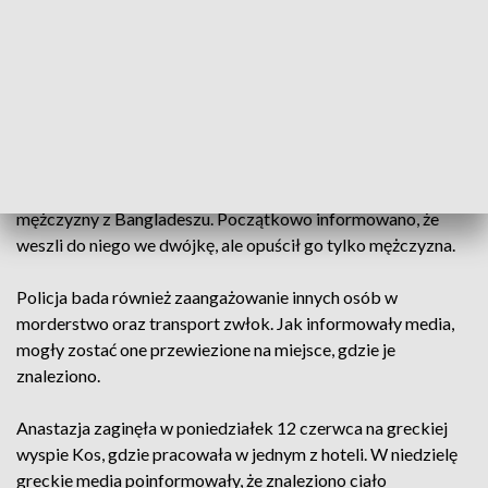
sprawca zamordował Anastazję, a następnie próbował
zakopać jej ciało na podmokłym terenie.
Jeszcze nie ustalono, czy Polka została przed śmiercią
zgwałcona.
Jak wcześniej podały media, nowe nagrania z kamer
pokazują, że oskarżany i ofiara jednak opuścili dom
mężczyzny z Bangladeszu. Początkowo informowano, że
weszli do niego we dwójkę, ale opuścił go tylko mężczyzna.
Policja bada również zaangażowanie innych osób w
morderstwo oraz transport zwłok. Jak informowały media,
mogły zostać one przewiezione na miejsce, gdzie je
znaleziono.
Anastazja zaginęła w poniedziałek 12 czerwca na greckiej
wyspie Kos, gdzie pracowała w jednym z hoteli. W niedzielę
greckie media poinformowały, że znaleziono ciało