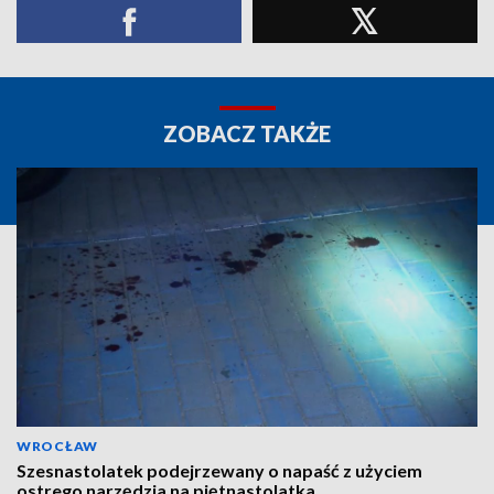
ZOBACZ TAKŻE
WROCŁAW
Szesnastolatek podejrzewany o napaść z użyciem
ostrego narzędzia na piętnastolatka