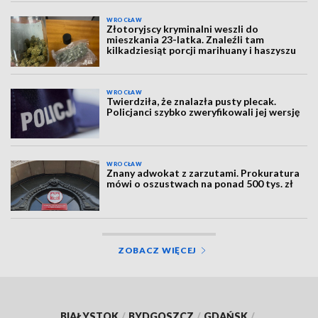
WROCŁAW
Złotoryjscy kryminalni weszli do
mieszkania 23-latka. Znaleźli tam
kilkadziesiąt porcji marihuany i haszyszu
WROCŁAW
Twierdziła, że znalazła pusty plecak.
Policjanci szybko zweryfikowali jej wersję
WROCŁAW
Znany adwokat z zarzutami. Prokuratura
mówi o oszustwach na ponad 500 tys. zł
ZOBACZ WIĘCEJ
BIAŁYSTOK
/
BYDGOSZCZ
/
GDAŃSK
/