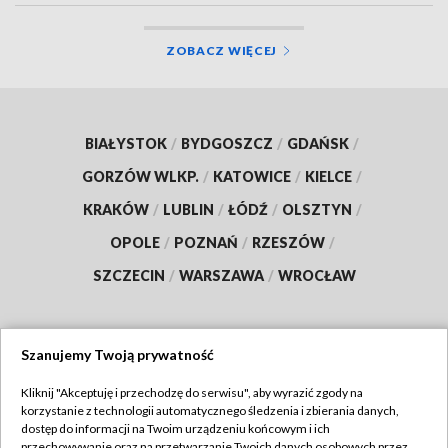
ZOBACZ WIĘCEJ
BIAŁYSTOK
/
BYDGOSZCZ
/
GDAŃSK
/
GORZÓW WLKP.
/
KATOWICE
/
KIELCE
/
KRAKÓW
/
LUBLIN
/
ŁÓDŹ
/
OLSZTYN
/
OPOLE
/
POZNAŃ
/
RZESZÓW
/
SZCZECIN
/
WARSZAWA
/
WROCŁAW
Szanujemy Twoją prywatność
Dołącz do nas:
Kliknij "Akceptuję i przechodzę do serwisu", aby wyrazić zgody na
korzystanie z technologii automatycznego śledzenia i zbierania danych,
TVP
dostęp do informacji na Twoim urządzeniu końcowym i ich
Abonament TVP
przechowywanie oraz na przetwarzanie Twoich danych osobowych przez