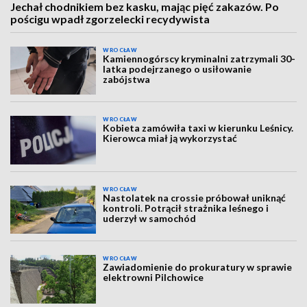
Jechał chodnikiem bez kasku, mając pięć zakazów. Po
pościgu wpadł zgorzelecki recydywista
WROCŁAW
Kamiennogórscy kryminalni zatrzymali 30-
latka podejrzanego o usiłowanie
zabójstwa
WROCŁAW
Kobieta zamówiła taxi w kierunku Leśnicy.
Kierowca miał ją wykorzystać
WROCŁAW
Nastolatek na crossie próbował uniknąć
kontroli. Potrącił strażnika leśnego i
uderzył w samochód
WROCŁAW
Zawiadomienie do prokuratury w sprawie
elektrowni Pilchowice