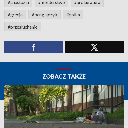
#anastazja
#morderstwo
#prokuratura
#grecja
#banglijczyk
#polka
#przesłuchanie
ZOBACZ TAKŻE