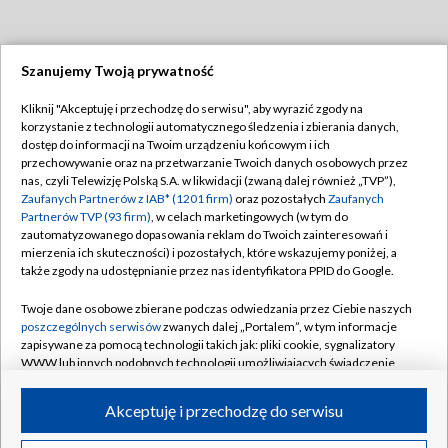
Szanujemy Twoją prywatność
Dołącz do nas:
Kliknij "Akceptuję i przechodzę do serwisu", aby wyrazić zgody na
korzystanie z technologii automatycznego śledzenia i zbierania danych,
TVP
dostęp do informacji na Twoim urządzeniu końcowym i ich
Abonament TVP
przechowywanie oraz na przetwarzanie Twoich danych osobowych przez
Regulamin TVP
nas, czyli Telewizję Polską S.A. w likwidacji (zwaną dalej również „TVP”),
Emisja w TVP
Polityka prywatności
Zaufanych Partnerów z IAB* (1201 firm)
oraz pozostałych
Zaufanych
Partnerów TVP (93 firm)
, w celach marketingowych (w tym do
Centrum informacji TVP
Moje zgody
zautomatyzowanego dopasowania reklam do Twoich zainteresowań i
mierzenia ich skuteczności) i pozostałych, które wskazujemy poniżej, a
Naziemna Telewizja Cyfrowa
Pomoc
także zgody na udostępnianie przez nas identyfikatora PPID do Google.
Sklep TVP
Biuro reklamy
Twoje dane osobowe zbierane podczas odwiedzania przez Ciebie naszych
Rada Programowa
Kontakt
poszczególnych serwisów
zwanych dalej „Portalem”, w tym informacje
zapisywane za pomocą technologii takich jak: pliki cookie, sygnalizatory
System NOS
WWW lub innych podobnych technologii umożliwiających świadczenie
dopasowanych i bezpiecznych usług, personalizację treści oraz reklam,
Informacje o nadawcy
Kanały
udostępnianie funkcji mediów społecznościowych oraz analizowanie
Akceptuję i przechodzę do serwisu
ruchu w Internecie.
Program dla prasy
©2026 Telewizja Polska S.A. w likwidacji