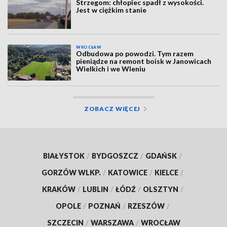
Strzegom: chłopiec spadł z wysokości.
Jest w ciężkim stanie
WROCŁAW
Odbudowa po powodzi. Tym razem
pieniądze na remont boisk w Janowicach
Wielkich i we Wleniu
ZOBACZ WIĘCEJ
BIAŁYSTOK
/
BYDGOSZCZ
/
GDAŃSK
/
GORZÓW WLKP.
/
KATOWICE
/
KIELCE
/
KRAKÓW
/
LUBLIN
/
ŁÓDŹ
/
OLSZTYN
/
OPOLE
/
POZNAŃ
/
RZESZÓW
/
SZCZECIN
/
WARSZAWA
/
WROCŁAW