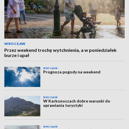
WROCŁAW
Przez weekend trochę wytchnienia, a w poniedziałek
burze i upał
WROCŁAW
Prognoza pogody na weekend
WROCŁAW
W Karkonoszach dobre warunki do
uprawiania turystyki
WROCŁAW