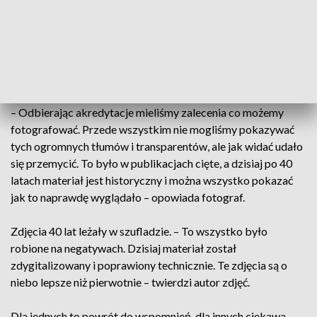
14-planszowa wystawa przywołuje wspomnienia o
„Pielgrzymce nadziei”. Na wystawie prezentowane są zdjęcia
Romualda Macieja Sołdka, który towarzyszył Ojcu Świętemu
tego dnia jako fotoreporter.
– Odbierając akredytacje mieliśmy zalecenia co możemy
fotografować. Przede wszystkim nie mogliśmy pokazywać
tych ogromnych tłumów i transparentów, ale jak widać udało
się przemycić. To było w publikacjach cięte, a dzisiaj po 40
latach materiał jest historyczny i można wszystko pokazać
jak to naprawdę wyglądało – opowiada fotograf.
Zdjęcia 40 lat leżały w szufladzie. – To wszystko było
robione na negatywach. Dzisiaj materiał został
zdygitalizowany i poprawiony technicznie. Te zdjęcia są o
niebo lepsze niż pierwotnie – twierdzi autor zdjęć.
Dla jednych to powrót do wspomnień, dla innych ciekawa