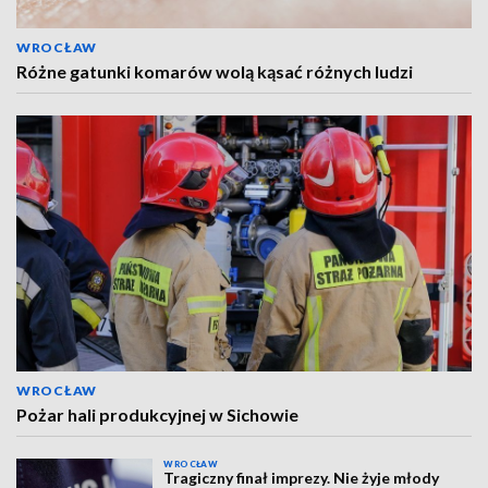
WROCŁAW
Różne gatunki komarów wolą kąsać różnych ludzi
WROCŁAW
Pożar hali produkcyjnej w Sichowie
WROCŁAW
Tragiczny finał imprezy. Nie żyje młody