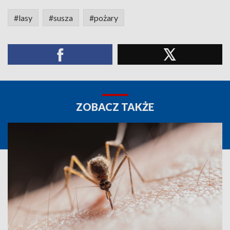
#lasy
#susza
#pożary
ZOBACZ TAKŻE