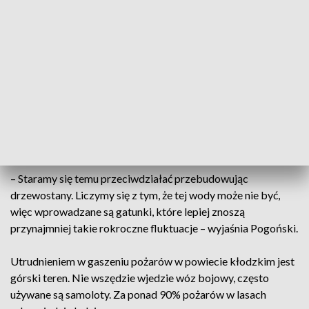
wody już nie ma. I w momencie kiedy przyjdzie bardzo duża
susza, po prostu retencja ma bardzo duży wpływ na rozwój
tych drzew – mówi Hubert Kliś, inżynier nadzoru w
Nadleśnictwie Lądek-Zdrój.
W lasach powiatu kłodzkiego króluje świerk. Jest sztucznie
nasadzonym drzewem, które nie zdaje egzaminu w górskim i
trudnym terenie. Potrzebuje dużo wody i szybko obumiera,
gdy jest jej za mało. Leśnicy próbują z tym walczyć.
– Staramy się temu przeciwdziałać przebudowując
drzewostany. Liczymy się z tym, że tej wody może nie być,
więc wprowadzane są gatunki, które lepiej znoszą
przynajmniej takie rokroczne fluktuacje – wyjaśnia Pogoński.
Utrudnieniem w gaszeniu pożarów w powiecie kłodzkim jest
górski teren. Nie wszędzie wjedzie wóz bojowy, często
używane są samoloty. Za ponad 90% pożarów w lasach