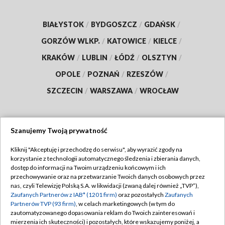
BIAŁYSTOK
/
BYDGOSZCZ
/
GDAŃSK
/
GORZÓW WLKP.
/
KATOWICE
/
KIELCE
/
KRAKÓW
/
LUBLIN
/
ŁÓDŹ
/
OLSZTYN
/
OPOLE
/
POZNAŃ
/
RZESZÓW
/
SZCZECIN
/
WARSZAWA
/
WROCŁAW
Szanujemy Twoją prywatność
Dołącz do nas:
Kliknij "Akceptuję i przechodzę do serwisu", aby wyrazić zgody na
korzystanie z technologii automatycznego śledzenia i zbierania danych,
TVP
dostęp do informacji na Twoim urządzeniu końcowym i ich
Abonament TVP
przechowywanie oraz na przetwarzanie Twoich danych osobowych przez
Regulamin TVP
nas, czyli Telewizję Polską S.A. w likwidacji (zwaną dalej również „TVP”),
Emisja w TVP
Polityka prywatności
Zaufanych Partnerów z IAB* (1201 firm)
oraz pozostałych
Zaufanych
Partnerów TVP (93 firm)
, w celach marketingowych (w tym do
Centrum informacji TVP
Moje zgody
zautomatyzowanego dopasowania reklam do Twoich zainteresowań i
mierzenia ich skuteczności) i pozostałych, które wskazujemy poniżej, a