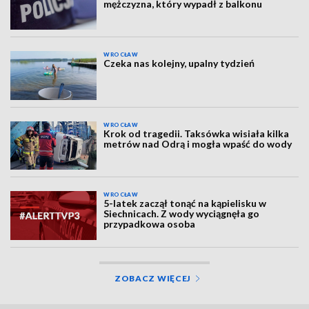
mężczyzna, który wypadł z balkonu
WROCŁAW
Czeka nas kolejny, upalny tydzień
WROCŁAW
Krok od tragedii. Taksówka wisiała kilka
metrów nad Odrą i mogła wpaść do wody
WROCŁAW
5-latek zaczął tonąć na kąpielisku w
Siechnicach. Z wody wyciągnęła go
przypadkowa osoba
ZOBACZ WIĘCEJ