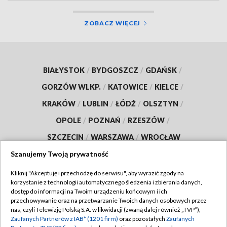
ZOBACZ WIĘCEJ
BIAŁYSTOK
/
BYDGOSZCZ
/
GDAŃSK
/
GORZÓW WLKP.
/
KATOWICE
/
KIELCE
/
KRAKÓW
/
LUBLIN
/
ŁÓDŹ
/
OLSZTYN
/
OPOLE
/
POZNAŃ
/
RZESZÓW
/
SZCZECIN
/
WARSZAWA
/
WROCŁAW
Szanujemy Twoją prywatność
Kliknij "Akceptuję i przechodzę do serwisu", aby wyrazić zgody na
korzystanie z technologii automatycznego śledzenia i zbierania danych,
Dołącz do nas:
dostęp do informacji na Twoim urządzeniu końcowym i ich
przechowywanie oraz na przetwarzanie Twoich danych osobowych przez
TVP
nas, czyli Telewizję Polską S.A. w likwidacji (zwaną dalej również „TVP”),
Zaufanych Partnerów z IAB* (1201 firm)
oraz pozostałych
Zaufanych
Abonament TVP
Regulamin TVP