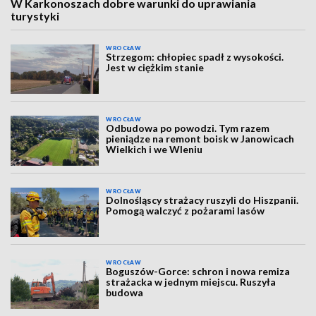
W Karkonoszach dobre warunki do uprawiania
turystyki
WROCŁAW
Strzegom: chłopiec spadł z wysokości.
Jest w ciężkim stanie
WROCŁAW
Odbudowa po powodzi. Tym razem
pieniądze na remont boisk w Janowicach
Wielkich i we Wleniu
WROCŁAW
Dolnośląscy strażacy ruszyli do Hiszpanii.
Pomogą walczyć z pożarami lasów
WROCŁAW
Boguszów-Gorce: schron i nowa remiza
strażacka w jednym miejscu. Ruszyła
budowa