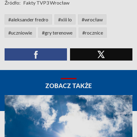
Źródło:
Fakty TVP3 Wrocław
#aleksander fredro
#xiii lo
#wrocław
#uczniowie
#gry terenowe
#rocznice
ZOBACZ TAKŻE