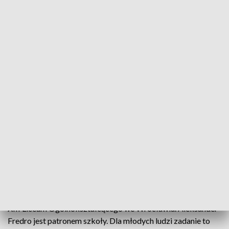
Urodziny Aleksandra Fredry. Uczniowie XIII LO upamiętnili patrona swojej
szkoły
Uczniowie XIII Liceum Ogólnokształcącego
wyprawili urodziny Aleksandrowi Fredrze – ich
patron urodził się 230 lat temu. Młodzież w
przebraniach i z transparentami pielęgnowała
pamięć o patronie szkoły.
W grze terenowej wzięli udział uczniowie pierwszych klas
XIII Liceum Ogólnokształcącego we Wrocławiu. Aleksander
Fredro jest patronem szkoły. Dla młodych ludzi zadanie to