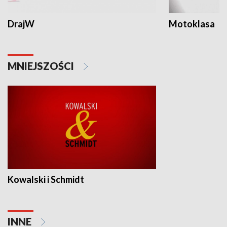
DrajW
Motoklasa
MNIEJSZOŚCI
Kowalski i Schmidt
INNE