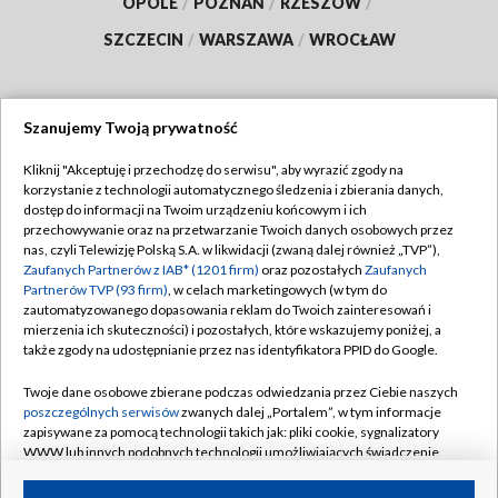
OPOLE
/
POZNAŃ
/
RZESZÓW
/
SZCZECIN
/
WARSZAWA
/
WROCŁAW
Szanujemy Twoją prywatność
Dołącz do nas:
Kliknij "Akceptuję i przechodzę do serwisu", aby wyrazić zgody na
korzystanie z technologii automatycznego śledzenia i zbierania danych,
TVP
dostęp do informacji na Twoim urządzeniu końcowym i ich
Abonament TVP
przechowywanie oraz na przetwarzanie Twoich danych osobowych przez
Regulamin TVP
nas, czyli Telewizję Polską S.A. w likwidacji (zwaną dalej również „TVP”),
Emisja w TVP
Polityka prywatności
Zaufanych Partnerów z IAB* (1201 firm)
oraz pozostałych
Zaufanych
Partnerów TVP (93 firm)
, w celach marketingowych (w tym do
Centrum informacji TVP
Moje zgody
zautomatyzowanego dopasowania reklam do Twoich zainteresowań i
mierzenia ich skuteczności) i pozostałych, które wskazujemy poniżej, a
Naziemna Telewizja Cyfrowa
Pomoc
także zgody na udostępnianie przez nas identyfikatora PPID do Google.
Sklep TVP
Biuro reklamy
Twoje dane osobowe zbierane podczas odwiedzania przez Ciebie naszych
Rada Programowa
Kontakt
poszczególnych serwisów
zwanych dalej „Portalem”, w tym informacje
zapisywane za pomocą technologii takich jak: pliki cookie, sygnalizatory
System NOS
WWW lub innych podobnych technologii umożliwiających świadczenie
dopasowanych i bezpiecznych usług, personalizację treści oraz reklam,
Informacje o nadawcy
Kanały
udostępnianie funkcji mediów społecznościowych oraz analizowanie