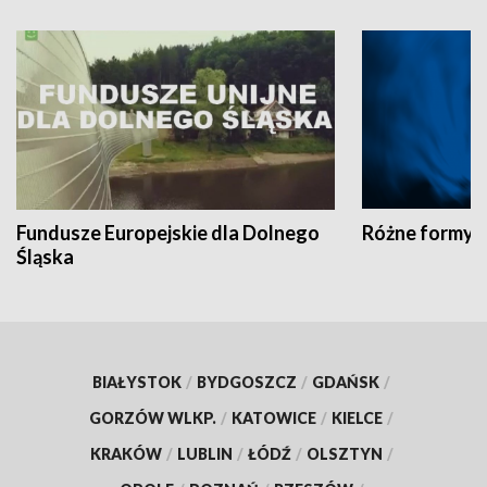
Fundusze Europejskie dla Dolnego
Różne formy t
Śląska
BIAŁYSTOK
/
BYDGOSZCZ
/
GDAŃSK
/
GORZÓW WLKP.
/
KATOWICE
/
KIELCE
/
KRAKÓW
/
LUBLIN
/
ŁÓDŹ
/
OLSZTYN
/