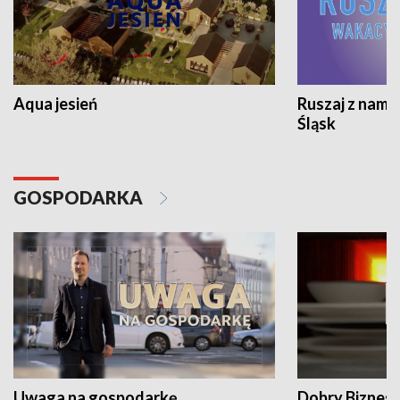
Aqua jesień
Ruszaj z nami
Śląsk
GOSPODARKA
Uwaga na gospodarkę
Dobry Biznes