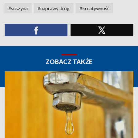
#suszyna
#naprawy dróg
#kreatywność
ZOBACZ TAKŻE