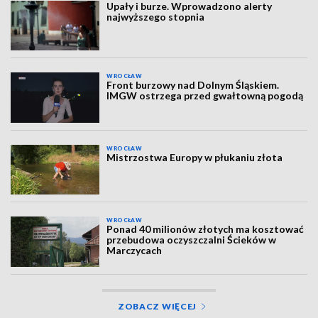
Upały i burze. Wprowadzono alerty
najwyższego stopnia
WROCŁAW
Front burzowy nad Dolnym Śląskiem.
IMGW ostrzega przed gwałtowną pogodą
WROCŁAW
Mistrzostwa Europy w płukaniu złota
WROCŁAW
Ponad 40 milionów złotych ma kosztować
przebudowa oczyszczalni Ścieków w
Marczycach
ZOBACZ WIĘCEJ