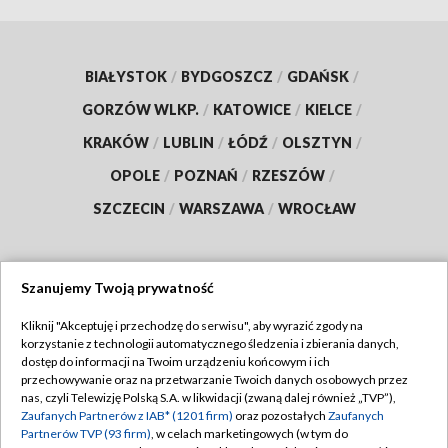
BIAŁYSTOK
/
BYDGOSZCZ
/
GDAŃSK
/
GORZÓW WLKP.
/
KATOWICE
/
KIELCE
/
KRAKÓW
/
LUBLIN
/
ŁÓDŹ
/
OLSZTYN
/
OPOLE
/
POZNAŃ
/
RZESZÓW
/
SZCZECIN
/
WARSZAWA
/
WROCŁAW
Szanujemy Twoją prywatność
Dołącz do nas:
Kliknij "Akceptuję i przechodzę do serwisu", aby wyrazić zgody na
korzystanie z technologii automatycznego śledzenia i zbierania danych,
TVP
dostęp do informacji na Twoim urządzeniu końcowym i ich
Abonament TVP
przechowywanie oraz na przetwarzanie Twoich danych osobowych przez
Regulamin TVP
nas, czyli Telewizję Polską S.A. w likwidacji (zwaną dalej również „TVP”),
Emisja w TVP
Polityka prywatności
Zaufanych Partnerów z IAB* (1201 firm)
oraz pozostałych
Zaufanych
Partnerów TVP (93 firm)
, w celach marketingowych (w tym do
Centrum informacji TVP