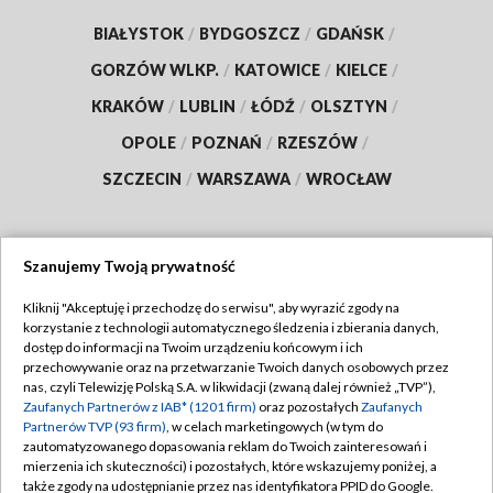
BIAŁYSTOK
/
BYDGOSZCZ
/
GDAŃSK
/
GORZÓW WLKP.
/
KATOWICE
/
KIELCE
/
KRAKÓW
/
LUBLIN
/
ŁÓDŹ
/
OLSZTYN
/
OPOLE
/
POZNAŃ
/
RZESZÓW
/
SZCZECIN
/
WARSZAWA
/
WROCŁAW
Szanujemy Twoją prywatność
Dołącz do nas:
Kliknij "Akceptuję i przechodzę do serwisu", aby wyrazić zgody na
korzystanie z technologii automatycznego śledzenia i zbierania danych,
TVP
dostęp do informacji na Twoim urządzeniu końcowym i ich
Abonament TVP
przechowywanie oraz na przetwarzanie Twoich danych osobowych przez
Regulamin TVP
nas, czyli Telewizję Polską S.A. w likwidacji (zwaną dalej również „TVP”),
Emisja w TVP
Polityka prywatności
Zaufanych Partnerów z IAB* (1201 firm)
oraz pozostałych
Zaufanych
Partnerów TVP (93 firm)
, w celach marketingowych (w tym do
Centrum informacji TVP
Moje zgody
zautomatyzowanego dopasowania reklam do Twoich zainteresowań i
mierzenia ich skuteczności) i pozostałych, które wskazujemy poniżej, a
Naziemna Telewizja Cyfrowa
Pomoc
także zgody na udostępnianie przez nas identyfikatora PPID do Google.