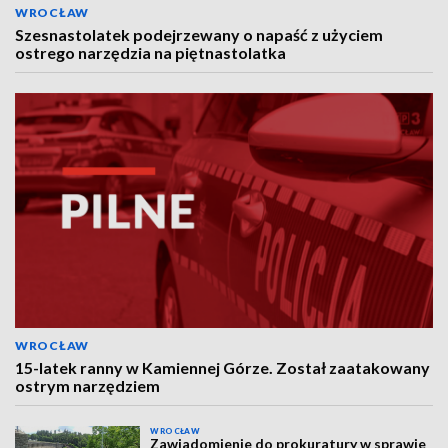
WROCŁAW
Szesnastolatek podejrzewany o napaść z użyciem
ostrego narzędzia na piętnastolatka
WROCŁAW
15-latek ranny w Kamiennej Górze. Został zaatakowany
ostrym narzędziem
WROCŁAW
Zawiadomienie do prokuratury w sprawie