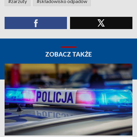
#zarzuty
#składowisko odpadów
ZOBACZ TAKŻE