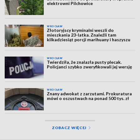
elektrowni Pilchowice
WROCŁAW
Złotoryjscy kryminalni weszli do
mieszkania 23-latka. Znaleźli tam
kilkadziesiąt porcji marihuany i haszyszu
WROCŁAW
Twierdziła, że znalazła pusty plecak.
Policjanci szybko zweryfikowali jej wersję
WROCŁAW
Znany adwokat z zarzutami. Prokuratura
mówi o oszustwach na ponad 500 tys. zł
ZOBACZ WIĘCEJ