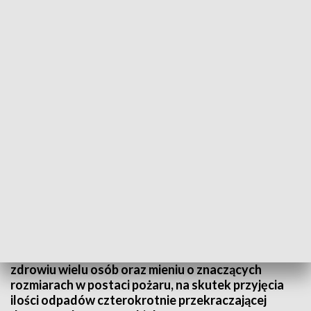
Kierownik składowiska odpadów usłyszał zarzuty ws. sierpniowego pożaru w
miejscowości Osła
Nawet 5 lat pozbawienia wolności grozi
kierownikowi składowiska odpadów w
miejscowości Osła w powiecie bolesławieckim.
Prokuratura zarzuca Mariuszowi U. nieumyślne
spowodowanie zdarzenia zagrażającego życiu i
zdrowiu wielu osób oraz mieniu o znaczących
rozmiarach w postaci pożaru, na skutek przyjęcia
ilości odpadów czterokrotnie przekraczającej