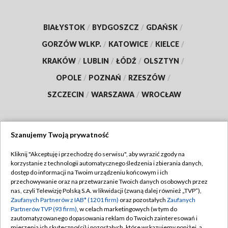
BIAŁYSTOK
/
BYDGOSZCZ
/
GDAŃSK
/
GORZÓW WLKP.
/
KATOWICE
/
KIELCE
/
KRAKÓW
/
LUBLIN
/
ŁÓDŹ
/
OLSZTYN
/
OPOLE
/
POZNAŃ
/
RZESZÓW
/
SZCZECIN
/
WARSZAWA
/
WROCŁAW
Szanujemy Twoją prywatność
Dołącz do nas:
Kliknij "Akceptuję i przechodzę do serwisu", aby wyrazić zgody na
korzystanie z technologii automatycznego śledzenia i zbierania danych,
TVP
dostęp do informacji na Twoim urządzeniu końcowym i ich
Abonament TVP
przechowywanie oraz na przetwarzanie Twoich danych osobowych przez
Regulamin TVP
nas, czyli Telewizję Polską S.A. w likwidacji (zwaną dalej również „TVP”),
Emisja w TVP
Polityka prywatności
Zaufanych Partnerów z IAB* (1201 firm)
oraz pozostałych
Zaufanych
Partnerów TVP (93 firm)
, w celach marketingowych (w tym do
Centrum informacji TVP
Moje zgody
zautomatyzowanego dopasowania reklam do Twoich zainteresowań i
mierzenia ich skuteczności) i pozostałych, które wskazujemy poniżej, a