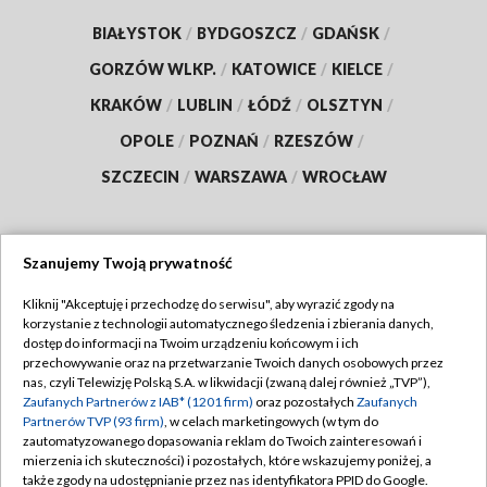
BIAŁYSTOK
/
BYDGOSZCZ
/
GDAŃSK
/
GORZÓW WLKP.
/
KATOWICE
/
KIELCE
/
KRAKÓW
/
LUBLIN
/
ŁÓDŹ
/
OLSZTYN
/
OPOLE
/
POZNAŃ
/
RZESZÓW
/
SZCZECIN
/
WARSZAWA
/
WROCŁAW
Szanujemy Twoją prywatność
Dołącz do nas:
Kliknij "Akceptuję i przechodzę do serwisu", aby wyrazić zgody na
korzystanie z technologii automatycznego śledzenia i zbierania danych,
TVP
dostęp do informacji na Twoim urządzeniu końcowym i ich
Abonament TVP
przechowywanie oraz na przetwarzanie Twoich danych osobowych przez
Regulamin TVP
nas, czyli Telewizję Polską S.A. w likwidacji (zwaną dalej również „TVP”),
Emisja w TVP
Polityka prywatności
Zaufanych Partnerów z IAB* (1201 firm)
oraz pozostałych
Zaufanych
Partnerów TVP (93 firm)
, w celach marketingowych (w tym do
Centrum informacji TVP
Moje zgody
zautomatyzowanego dopasowania reklam do Twoich zainteresowań i
mierzenia ich skuteczności) i pozostałych, które wskazujemy poniżej, a
Naziemna Telewizja Cyfrowa
Pomoc
także zgody na udostępnianie przez nas identyfikatora PPID do Google.