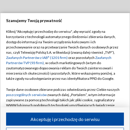
Szanujemy Twoją prywatność
Dołącz do nas:
Kliknij "Akceptuję i przechodzę do serwisu", aby wyrazić zgody na
korzystanie z technologii automatycznego śledzenia i zbierania danych,
TVP
dostęp do informacji na Twoim urządzeniu końcowym i ich
Abonament TVP
przechowywanie oraz na przetwarzanie Twoich danych osobowych przez
Regulamin TVP
nas, czyli Telewizję Polską S.A. w likwidacji (zwaną dalej również „TVP”),
Emisja w TVP
Polityka prywatności
Zaufanych Partnerów z IAB* (1201 firm)
oraz pozostałych
Zaufanych
Partnerów TVP (93 firm)
, w celach marketingowych (w tym do
Centrum informacji TVP
Moje zgody
zautomatyzowanego dopasowania reklam do Twoich zainteresowań i
mierzenia ich skuteczności) i pozostałych, które wskazujemy poniżej, a
Naziemna Telewizja Cyfrowa
Pomoc
także zgody na udostępnianie przez nas identyfikatora PPID do Google.
Sklep TVP
Biuro reklamy
Twoje dane osobowe zbierane podczas odwiedzania przez Ciebie naszych
Rada Programowa
Kontakt
poszczególnych serwisów
zwanych dalej „Portalem”, w tym informacje
zapisywane za pomocą technologii takich jak: pliki cookie, sygnalizatory
System NOS
WWW lub innych podobnych technologii umożliwiających świadczenie
dopasowanych i bezpiecznych usług, personalizację treści oraz reklam,
Informacje o nadawcy
Kanały
udostępnianie funkcji mediów społecznościowych oraz analizowanie
Akceptuję i przechodzę do serwisu
ruchu w Internecie.
Program dla prasy
©2026 Telewizja Polska S.A. w likwidacji