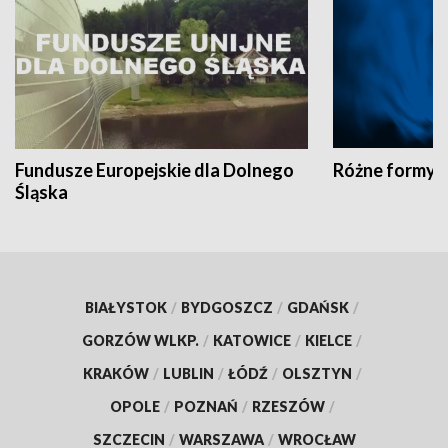
Fundusze Europejskie dla Dolnego
Różne formy t
Śląska
BIAŁYSTOK
/
BYDGOSZCZ
/
GDAŃSK
/
GORZÓW WLKP.
/
KATOWICE
/
KIELCE
/
KRAKÓW
/
LUBLIN
/
ŁÓDŹ
/
OLSZTYN
/
OPOLE
/
POZNAŃ
/
RZESZÓW
/
SZCZECIN
/
WARSZAWA
/
WROCŁAW