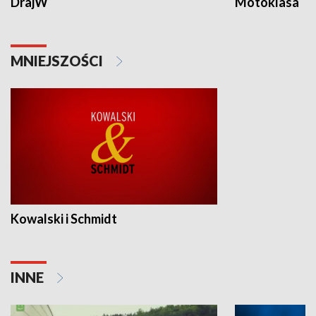
DrajW
Motoklasa
MNIEJSZOŚCI
Kowalski i Schmidt
INNE