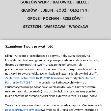
GORZÓW WLKP.
/
KATOWICE
/
KIELCE
/
KRAKÓW
/
LUBLIN
/
ŁÓDŹ
/
OLSZTYN
/
OPOLE
/
POZNAŃ
/
RZESZÓW
/
SZCZECIN
/
WARSZAWA
/
WROCŁAW
Szanujemy Twoją prywatność
Dołącz do nas:
Kliknij "Akceptuję i przechodzę do serwisu", aby wyrazić zgody na
korzystanie z technologii automatycznego śledzenia i zbierania danych,
TVP
dostęp do informacji na Twoim urządzeniu końcowym i ich
Abonament TVP
przechowywanie oraz na przetwarzanie Twoich danych osobowych przez
Regulamin TVP
nas, czyli Telewizję Polską S.A. w likwidacji (zwaną dalej również „TVP”),
Emisja w TVP
Polityka prywatności
Zaufanych Partnerów z IAB* (1201 firm)
oraz pozostałych
Zaufanych
Partnerów TVP (93 firm)
, w celach marketingowych (w tym do
Centrum informacji TVP
Moje zgody
zautomatyzowanego dopasowania reklam do Twoich zainteresowań i
mierzenia ich skuteczności) i pozostałych, które wskazujemy poniżej, a
Naziemna Telewizja Cyfrowa
Pomoc
także zgody na udostępnianie przez nas identyfikatora PPID do Google.
Sklep TVP
Biuro reklamy
Twoje dane osobowe zbierane podczas odwiedzania przez Ciebie naszych
Rada Programowa
Kontakt
poszczególnych serwisów
zwanych dalej „Portalem”, w tym informacje