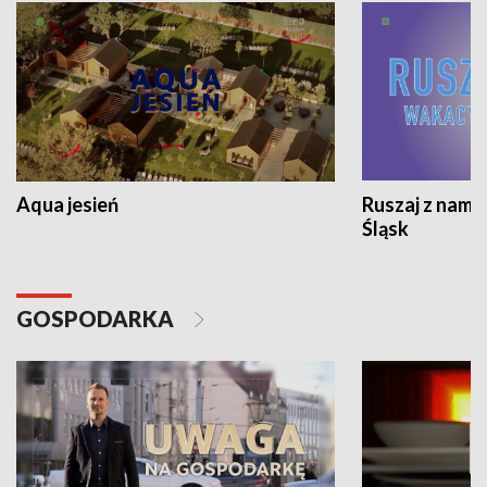
Aqua jesień
Ruszaj z nami
Śląsk
GOSPODARKA