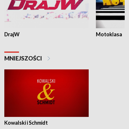
DrajW
Motoklasa
MNIEJSZOŚCI
Kowalski i Schmidt